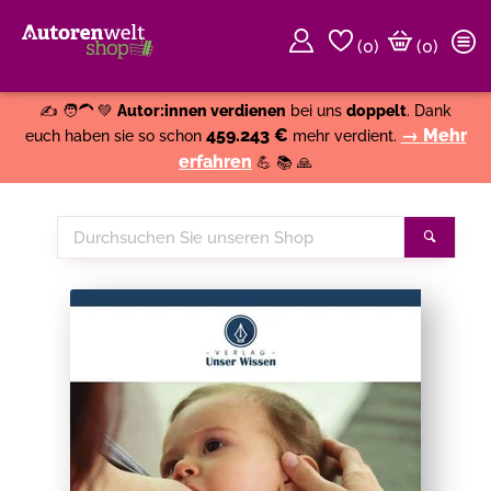
(
0
)
(0)
Weiter einkaufen
Close
✍️ 🧑‍🦱 💚
Autor:innen verdienen
bei uns
doppelt
. Dank
459.243 €
→ Mehr
euch haben sie so schon
mehr verdient.
erfahren
💪 📚 🙏
Durchsuchen
Suche
Sie
unseren
Shop