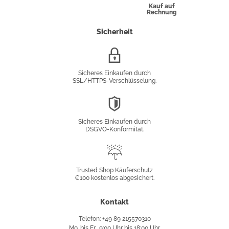
Kauf auf
Rechnung
Sicherheit
SSL/HTTPS-
Verschlüsselung
Sicheres Einkaufen durch
SSL/HTTPS-Verschlüsselung.
DSGVO-
Konformität
Sicheres Einkaufen durch
DSGVO-Konformität.
Trusted
Shop
Trusted Shop Käuferschutz
€100 kostenlos abgesichert.
Käuferschutz
Kontakt
Telefon: +49 89 215570310
Mo. bis Fr., 9:00 Uhr bis 18:00 Uhr