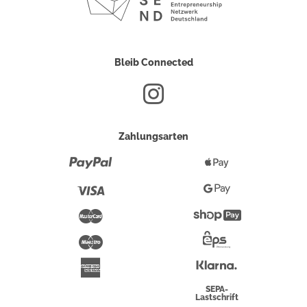
Bleib Connected
Zahlungsarten
Paypal
Apple
Pay
Visa
Google
Pay
Mastercard
Shopify
Pay
Maestro
Eps-
Überweisung
Klarna
American
Express
SEPA-
Lastschrift