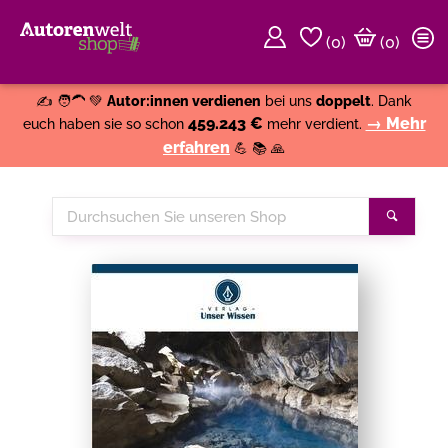
(
0
)
(0)
Weiter einkaufen
Close
✍️ 🧑‍🦱 💚
Autor:innen verdienen
bei uns
doppelt
. Dank
459.243 €
→ Mehr
euch haben sie so schon
mehr verdient.
erfahren
💪 📚 🙏
Durchsuchen
Suche
Sie
unseren
Shop