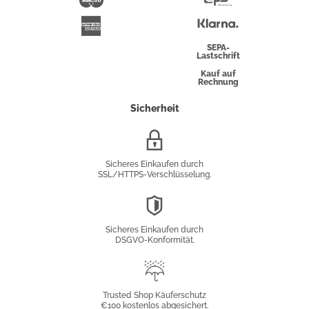
Überweisung
Klarna
American
Express
SEPA-
Lastschrift
Kauf auf
Rechnung
Sicherheit
SSL/HTTPS-
Verschlüsselung
Sicheres Einkaufen durch
SSL/HTTPS-Verschlüsselung.
DSGVO-
Konformität
Sicheres Einkaufen durch
DSGVO-Konformität.
Trusted
Shop
Trusted Shop Käuferschutz
€100 kostenlos abgesichert.
Käuferschutz