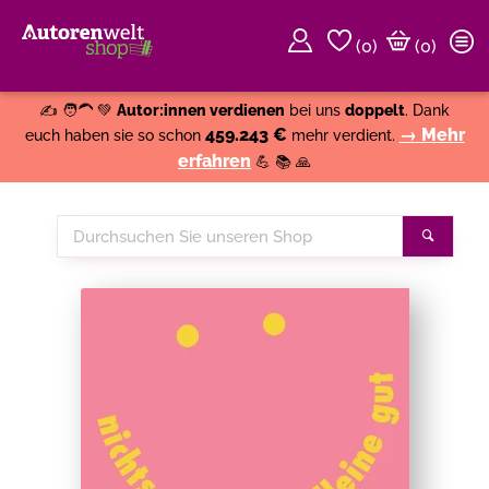
(
0
)
(0)
Weiter einkaufen
Close
✍️ 🧑‍🦱 💚
Autor:innen verdienen
bei uns
doppelt
. Dank
459.243 €
→ Mehr
euch haben sie so schon
mehr verdient.
erfahren
💪 📚 🙏
Durchsuchen
Suche
Sie
unseren
Shop