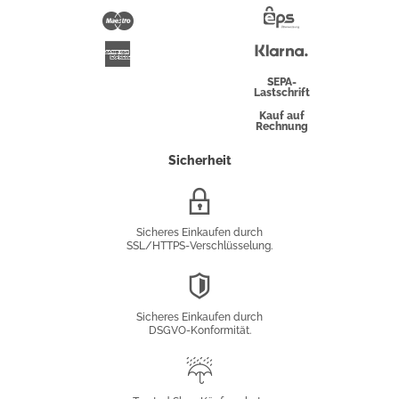
Pay
Maestro
Eps-
Überweisung
Klarna
American
Express
SEPA-
Lastschrift
Kauf auf
Rechnung
Sicherheit
SSL/HTTPS-
Verschlüsselung
Sicheres Einkaufen durch
SSL/HTTPS-Verschlüsselung.
DSGVO-
Konformität
Sicheres Einkaufen durch
DSGVO-Konformität.
Trusted
Shop