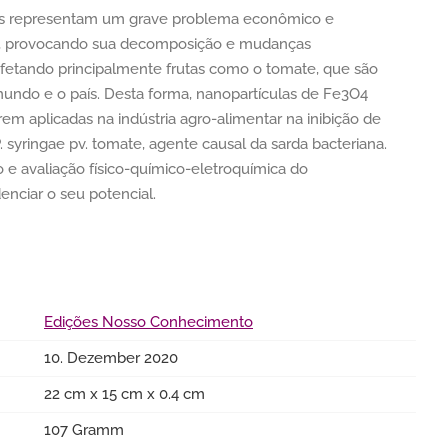
tes representam um grave problema econômico e
s, provocando sua decomposição e mudanças
 afetando principalmente frutas como o tomate, que são
mundo e o país. Desta forma, nanopartículas de Fe3O4
m aplicadas na indústria agro-alimentar na inibição de
 syringae pv. tomate, agente causal da sarda bacteriana.
ão e avaliação físico-químico-eletroquímica do
enciar o seu potencial.
Edições Nosso Conhecimento
10. Dezember 2020
22 cm x 15 cm x 0.4 cm
107 Gramm