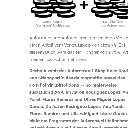
Autorinnen und Autoren erhalten von ihren Verla
einen Anteil vom Verkaufspreis von etwa 7%. Bei
diesem Buch wäre das ein Honorar von
2,79 €
. Wi
meinen, das sollte mehr sein!
Deshalb zahlt der Autorenwelt-Shop beim Kau
von »Nanopartículas de magnetite revestidas
com Polivinilpirrolidona :« normalerweise
zusätzlich
2,79 €
an Aarón Rodríguez López, A
Yareli Flores Ramírez und Ulises Miguel López
García. Da Aarón Rodríguez López, Ana Yareli
Flores Ramírez und Ulises Miguel López García
nicht am Programm der Autorenwelt teilnehme
unterstützen wir mit diesem Anteil verschiede