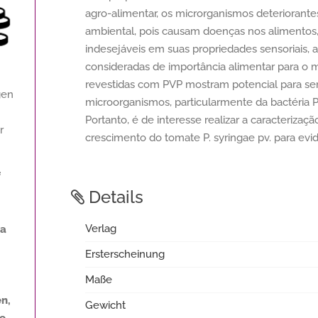
agro-alimentar, os microrganismos deterioran
ambiental, pois causam doenças nos alimento
indesejáveis em suas propriedades sensoriais,
consideradas de importância alimentar para o 
revestidas com PVP mostram potencial para sere
gen
microorganismos, particularmente da bactéria P.
Portanto, é de interesse realizar a caracterizaç
r
crescimento do tomate P. syringae pv. para evid
f
Details
Verlag
na
Ersterscheinung
Maße
n,
Gewicht
ne