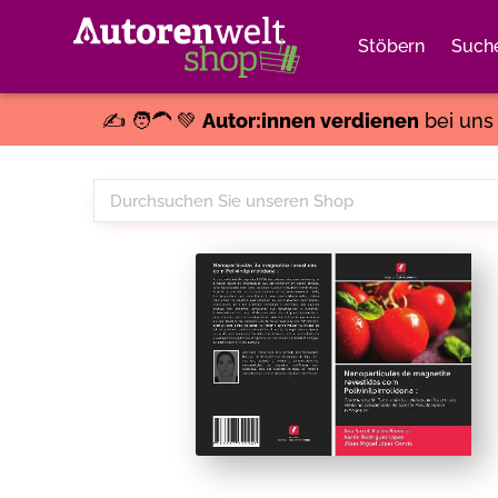
Stöbern
Such
✍️ 🧑‍🦱 💚
Autor:innen verdienen
bei un
Durchsuchen
Sie
unseren
Shop