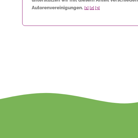
Autorenvereinigungen.
[1]
[2]
[3]