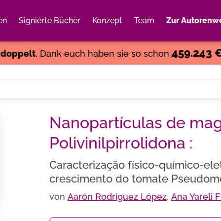
en
Signierte Bücher
Konzept
Team
Zur Autorenwe
Weiter einkaufen
Close
459.243 
s
doppelt
. Dank euch haben sie so schon
Nanopartículas de mag
Polivinilpirrolidona :
Caracterização físico-químico-ele
crescimento do tomate Pseudomo
von
Aarón Rodríguez López
,
Ana Yareli 