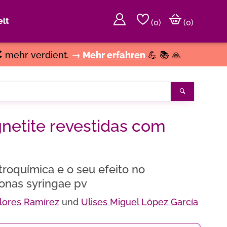
lt
(
0
)
(0)
€
mehr verdient.
→ Mehr erfahren
💪 📚 🙏
Suchen
netite revestidas com
troquímica e o seu efeito no
nas syringae pv
Flores Ramírez
und
Ulises Miguel López García