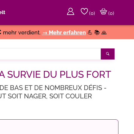
lt
(
0
)
(0)
€
mehr verdient.
→ Mehr erfahren
💪 📚 🙏
Suchen
A SURVIE DU PLUS FORT
 DE BAS ET DE NOMBREUX DÉFIS -
UT SOIT NAGER, SOIT COULER