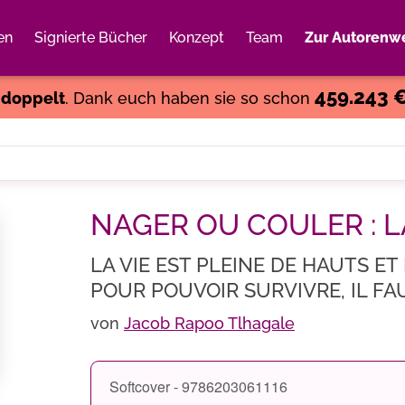
en
Signierte Bücher
Konzept
Team
Zur Autorenwe
Weiter einkaufen
Close
459.243 
s
doppelt
. Dank euch haben sie so schon
NAGER OU COULER : L
LA VIE EST PLEINE DE HAUTS ET
POUR POUVOIR SURVIVRE, IL FA
von
Jacob Rapoo Tlhagale
Softcover - 9786203061116