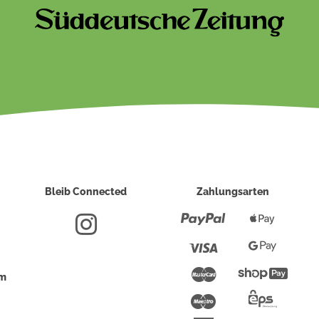
Bleib Connected
Zahlungsarten
Paypal
Apple
Pay
Visa
Google
Pay
Mastercard
Shopi
um
Pay
Maestro
Eps-