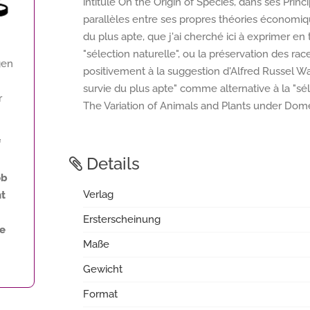
intitulé On the Origin of Species, dans ses Princi
parallèles entre ses propres théories économiqu
du plus apte, que j'ai cherché ici à exprimer e
"sélection naturelle", ou la préservation des rac
gen
positivement à la suggestion d'Alfred Russel Wal
survie du plus apte" comme alternative à la "sél
r
The Variation of Animals and Plants under Dome
f
Details
ob
Verlag
ht
Ersterscheinung
ne
Maße
Gewicht
Format