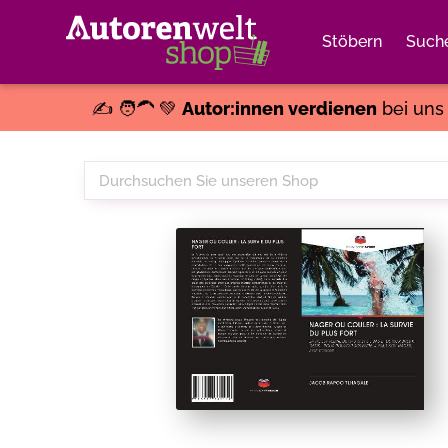
Stöbern
Such
✍️ 🧑‍🦱 💚
Autor:innen verdienen
bei un
Durchsuchen
Sie
unseren
Shop