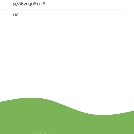
9786203061116
60