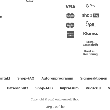
Pay
Visa
Google
Pay
Mastercard
Shopi
um
Pay
Maestro
Eps-
Überwei
Klarna
American
Express
SEPA-
Lastschrift
Kauf auf
Rechnung
ontakt
Shop-FAQ
Autorenprogramm
Signieraktionen
Datenschutz
Shop-AGB
Impressum
Widerruf
V
Copyright © 2026 Autorenwelt Shop
78+git52ef5be