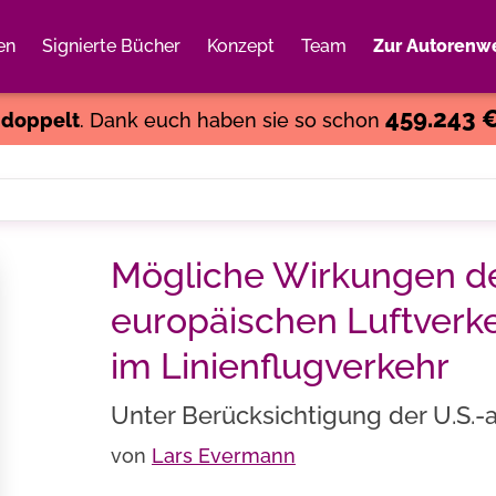
en
Signierte Bücher
Konzept
Team
Zur Autorenwe
Weiter einkaufen
Close
459.243 
s
doppelt
. Dank euch haben sie so schon
Mögliche Wirkungen der
europäischen Luftverk
im Linienflugverkehr
Unter Berücksichtigung der U.S.
von
Lars Evermann