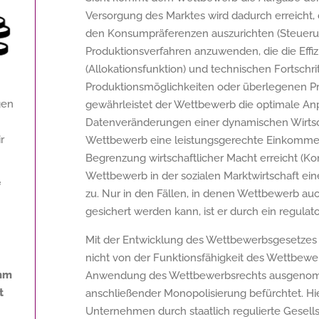
Versorgung des Marktes wird dadurch erreicht
den Konsumpräferenzen auszurichten (Steuerun
Produktionsverfahren anzuwenden, die die Effi
(Allokationsfunktion) und technischen Fortschr
Produktionsmöglichkeiten oder überlegenen Pro
gen
gewährleistet der Wettbewerb die optimale An
Datenveränderungen einer dynamischen Wirtscha
r
Wettbewerb eine leistungsgerechte Einkommens
Begrenzung wirtschaftlicher Macht erreicht (K
Wettbewerb in der sozialen Marktwirtschaft eine
f
zu. Nur in den Fällen, in denen Wettbewerb a
gesichert werden kann, ist er durch ein regulato
Mit der Entwicklung des Wettbewerbsgesetzes
nicht von der Funktionsfähigkeit des Wettbew
amm
Anwendung des Wettbewerbsrechts ausgenom
t
anschließender Monopolisierung befürchtet. Hie
Unternehmen durch staatlich regulierte Gesellsc