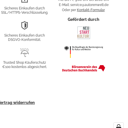
Verschlüsselung
E-Mail: service@autorenwelt.de
Sicheres Einkaufen durch
Oder per
Kontakt-Formular
.
SSL/HTTPS-Verschlüsselung.
fy
Gefördert durch
DSGVO-
Konformität
Sicheres Einkaufen durch
sung
DSGVO-Konformität.
Trusted
Shop
Trusted Shop Käuferschutz
€100 kostenlos abgesichert.
Käuferschutz
ertrag widerrufen