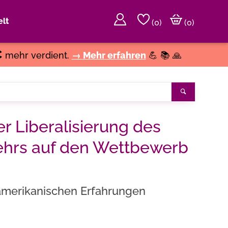
lt
(
0
)
(0)
€
mehr verdient.
→ Mehr erfahren
💪 📚 🙏
Suchen
 Liberalisierung des
ehrs auf den Wettbewerb
-amerikanischen Erfahrungen