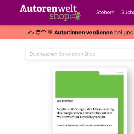
Stöbern
Such
✍️ 🧑‍🦱 💚
Autor:innen verdienen
bei un
Durchsuchen
Sie
unseren
Shop