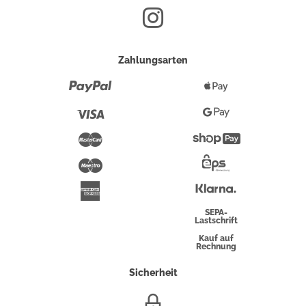
Zahlungsarten
Paypal
Apple
Pay
Visa
Google
Pay
Mastercard
Shopify
Pay
Maestro
Eps-
Überweisung
Klarna
American
Express
SEPA-
Lastschrift
Kauf auf
Rechnung
Sicherheit
SSL/HTTPS-