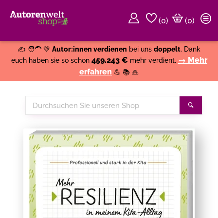
(
0
)
(0)
Weiter einkaufen
Close
✍️ 🧑‍🦱 💚
Autor:innen verdienen
bei uns
doppelt
. Dank
459.243 €
→ Mehr
euch haben sie so schon
mehr verdient.
erfahren
💪 📚 🙏
Durchsuchen
Suche
Sie
unseren
Shop