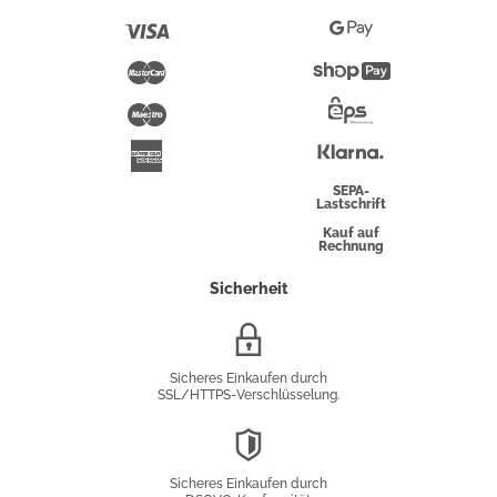
Pay
Visa
Google
Pay
Mastercard
Shopify
Pay
Maestro
Eps-
Überweisung
Klarna
American
Express
SEPA-
Lastschrift
Kauf auf
Rechnung
Sicherheit
SSL/HTTPS-
Verschlüsselung
Sicheres Einkaufen durch
SSL/HTTPS-Verschlüsselung.
DSGVO-
Konformität
Sicheres Einkaufen durch