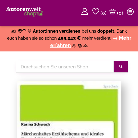
(
0
)
(0)
Weiter einkaufen
Close
✍️ 🧑‍🦱 💚
Autor:innen verdienen
bei uns
doppelt
. Dank
459.243 €
→ Mehr
euch haben sie so schon
mehr verdient.
erfahren
💪 📚 🙏
Durchsuchen
Suche
Sie
unseren
Shop