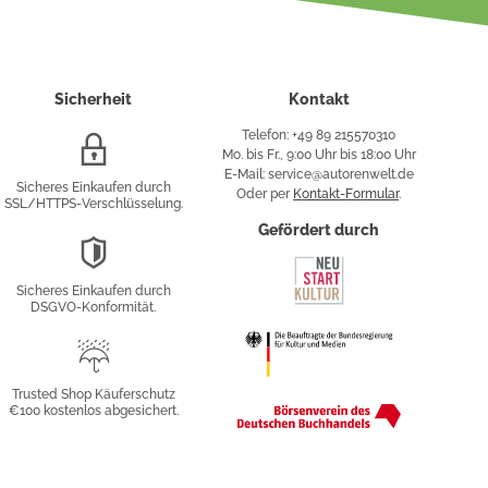
Sicherheit
Kontakt
Telefon: +49 89 215570310
SSL/HTTPS-
Mo. bis Fr., 9:00 Uhr bis 18:00 Uhr
Verschlüsselung
E-Mail: service@autorenwelt.de
Sicheres Einkaufen durch
Oder per
Kontakt-Formular
.
SSL/HTTPS-Verschlüsselung.
fy
Gefördert durch
DSGVO-
Konformität
Sicheres Einkaufen durch
sung
DSGVO-Konformität.
Trusted
Shop
Trusted Shop Käuferschutz
€100 kostenlos abgesichert.
Käuferschutz