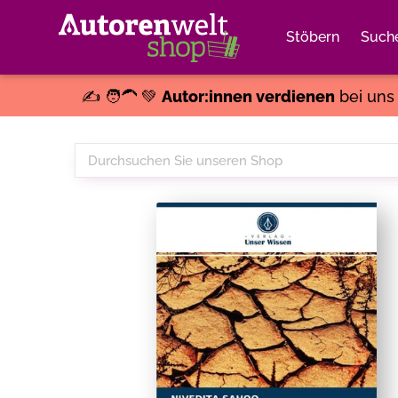
Stöbern
Such
✍️ 🧑‍🦱 💚
Autor:innen verdienen
bei un
Durchsuchen
Sie
unseren
Shop