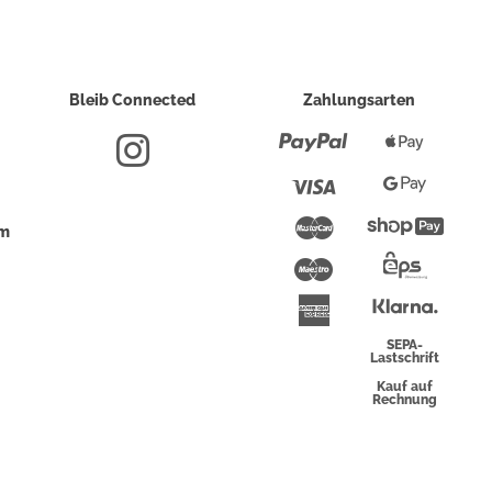
Bleib Connected
Zahlungsarten
Paypal
Apple
Pay
Visa
Google
Pay
Mastercard
Shopi
um
Pay
Maestro
Eps-
Überwei
Klarna
American
Express
SEPA-
Lastschrift
Kauf auf
Rechnung