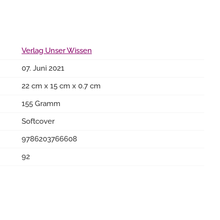
Verlag Unser Wissen
07. Juni 2021
22 cm x 15 cm x 0.7 cm
155 Gramm
Softcover
9786203766608
92