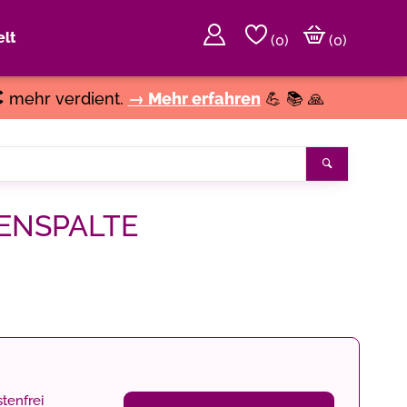
lt
(
0
)
(0)
€
mehr verdient.
→ Mehr erfahren
💪 📚 🙏
Suchen
ENSPALTE
tenfrei