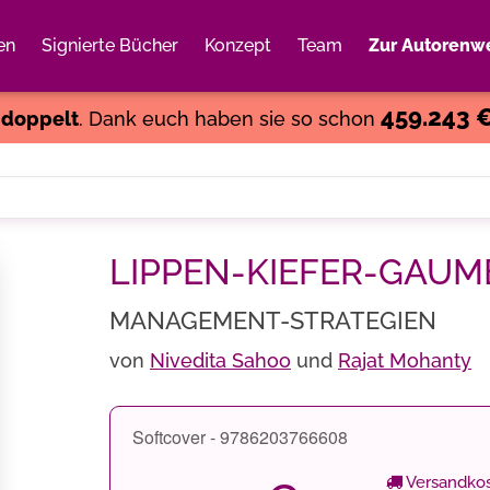
en
Signierte Bücher
Konzept
Team
Zur Autorenwe
Weiter einkaufen
Close
459.243 
s
doppelt
. Dank euch haben sie so schon
LIPPEN-KIEFER-GAUM
MANAGEMENT-STRATEGIEN
von
Nivedita Sahoo
und
Rajat Mohanty
Softcover - 9786203766608
Versandkos