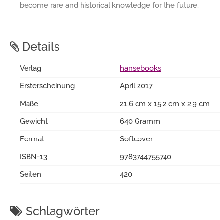
become rare and historical knowledge for the future.
Details
Verlag
hansebooks
Ersterscheinung
April 2017
Maße
21.6 cm x 15.2 cm x 2.9 cm
Gewicht
640 Gramm
Format
Softcover
ISBN-13
9783744755740
Seiten
420
Schlagwörter