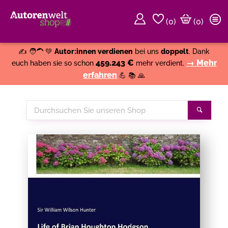
(
0
)
(0)
Weiter einkaufen
Close
✍️ 🧑‍🦱 💚
Autor:innen verdienen
bei uns
doppelt
. Dank
459.243 €
→ Mehr
euch haben sie so schon
mehr verdient.
erfahren
💪 📚 🙏
Durchsuchen
Suche
Sie
unseren
Shop