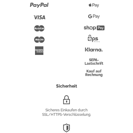
Paypal
Apple
Pay
Visa
Google
Pay
Mastercard
Shopify
Pay
Maestro
Eps-
Überweisung
Klarna
American
Express
SEPA-
Lastschrift
Kauf auf
Rechnung
Sicherheit
SSL/HTTPS-
Verschlüsselung
Sicheres Einkaufen durch
SSL/HTTPS-Verschlüsselung.
DSGVO-