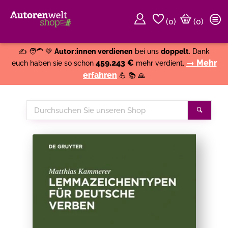
(
0
)
(0)
Weiter einkaufen
Close
✍️ 🧑‍🦱 💚
Autor:innen verdienen
bei uns
doppelt
. Dank
459.243 €
→ Mehr
euch haben sie so schon
mehr verdient.
erfahren
💪 📚 🙏
Durchsuchen
Suche
Sie
unseren
Shop