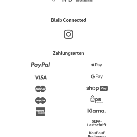
Bleib Connected
Zahlungsarten
Paypal
Apple
Pay
Visa
Google
Pay
Mastercard
Shopify
Pay
Maestro
Eps-
Überweisung
Klarna
American
Express
SEPA-
Lastschrift
Kauf auf
Rechnung