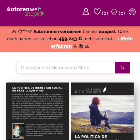
(
0
)
(0)
Weiter einkaufen
Close
✍️ 🧑‍🦱 💚
Autor:innen verdienen
bei uns
doppelt
. Dank
459.243 €
→ Mehr
euch haben sie so schon
mehr verdient.
erfahren
💪 📚 🙏
Durchsuchen
Suche
Sie
unseren
Shop