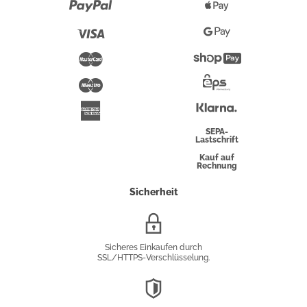
Paypal
Apple
Pay
Visa
Google
Pay
Mastercard
Shopify
Pay
Maestro
Eps-
Überweisung
Klarna
American
Express
SEPA-
Lastschrift
Kauf auf
Rechnung
Sicherheit
SSL/HTTPS-
Verschlüsselung
Sicheres Einkaufen durch
SSL/HTTPS-Verschlüsselung.
DSGVO-
Konformität