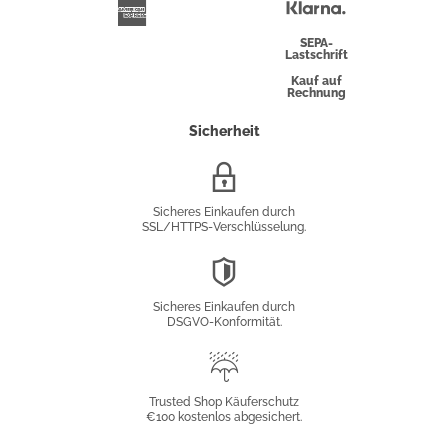
Überweisung
Klarna
American
Express
SEPA-
Lastschrift
Kauf auf
Rechnung
Sicherheit
SSL/HTTPS-
Verschlüsselung
Sicheres Einkaufen durch
SSL/HTTPS-Verschlüsselung.
DSGVO-
Konformität
Sicheres Einkaufen durch
DSGVO-Konformität.
Trusted
Shop
Trusted Shop Käuferschutz
€100 kostenlos abgesichert.
Käuferschutz