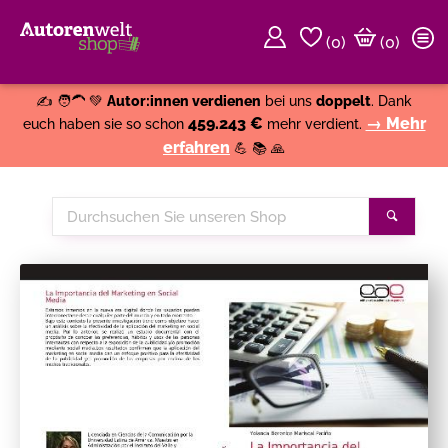
(
0
)
(0)
Weiter einkaufen
Close
✍️ 🧑‍🦱 💚
Autor:innen verdienen
bei uns
doppelt
. Dank
459.243 €
→ Mehr
euch haben sie so schon
mehr verdient.
erfahren
💪 📚 🙏
Durchsuchen
Suche
Sie
unseren
Shop