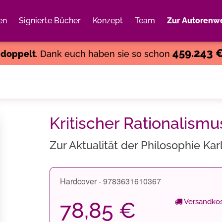
en
Signierte Bücher
Konzept
Team
Zur Autorenwe
Weiter einkaufen
Close
459.243 
s
doppelt
. Dank euch haben sie so schon
Kritischer Rationalism
Zur Aktualität der Philosophie Ka
Hardcover - 9783631610367
Versandkos
78,85 €