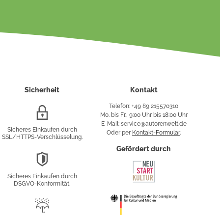
Sicherheit
Kontakt
Telefon: +49 89 215570310
SSL/HTTPS-
Mo. bis Fr., 9:00 Uhr bis 18:00 Uhr
Verschlüsselung
E-Mail: service@autorenwelt.de
Sicheres Einkaufen durch
Oder per
Kontakt-Formular
.
SSL/HTTPS-Verschlüsselung.
fy
Gefördert durch
DSGVO-
Konformität
Sicheres Einkaufen durch
sung
DSGVO-Konformität.
Trusted
Shop