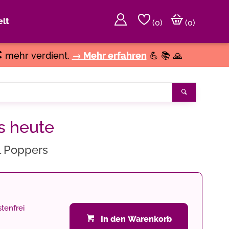
lt
(
0
)
(0)
€
mehr verdient.
→ Mehr erfahren
💪 📚 🙏
Suchen
us heute
rl Poppers
tenfrei
In den Warenkorb