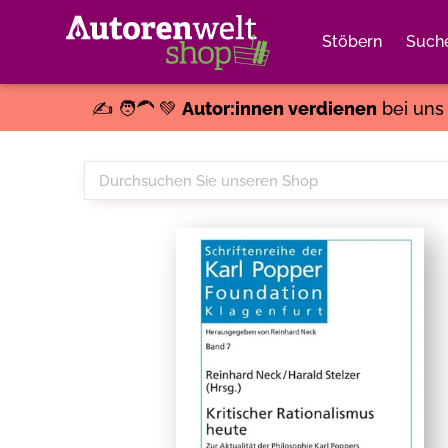
Stöbern
Such
✍️ 🧑‍🦱 💚
Autor:innen verdienen
bei un
Durchsuchen
Sie
unseren
Shop