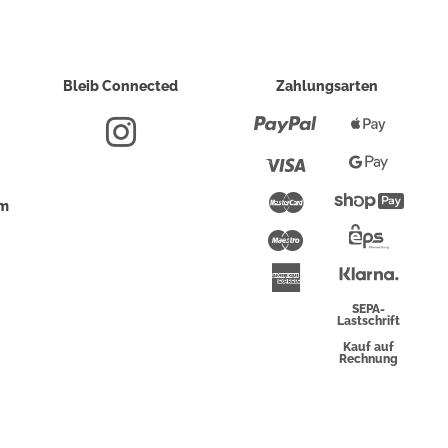
Bleib Connected
Zahlungsarten
Paypal
Apple
Pay
Visa
Google
Pay
Mastercard
Shopi
um
Pay
Maestro
Eps-
Überwei
Klarna
American
Express
SEPA-
Lastschrift
Kauf auf
Rechnung