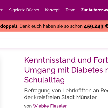
en
Signierte Bücher
Konzept
Team
Zur Autorenwe
Weiter einkaufen
Close
459.243 
s
doppelt
. Dank euch haben sie so schon
Kenntnisstand und For
Umgang mit Diabetes me
Schulalltag
Befragung von Lehrkräften an Re
der kreisfreien Stadt Münster
von
Wiebke Fieseler