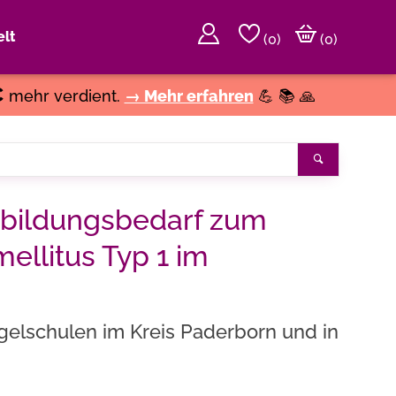
lt
(
0
)
(0)
€
mehr verdient.
→ Mehr erfahren
💪 📚 🙏
Suchen
tbildungsbedarf zum
llitus Typ 1 im
gelschulen im Kreis Paderborn und in