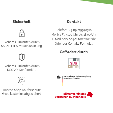
Sicherheit
Kontakt
Telefon: +49 89 215570310
SSL/HTTPS-
Mo. bis Fr., 9:00 Uhr bis 18:00 Uhr
Verschlüsselung
E-Mail: service@autorenwelt.de
Sicheres Einkaufen durch
Oder per
Kontakt-Formular
.
SSL/HTTPS-Verschlüsselung.
fy
Gefördert durch
DSGVO-
Konformität
Sicheres Einkaufen durch
sung
DSGVO-Konformität.
Trusted
Shop
Trusted Shop Käuferschutz
€100 kostenlos abgesichert.
Käuferschutz