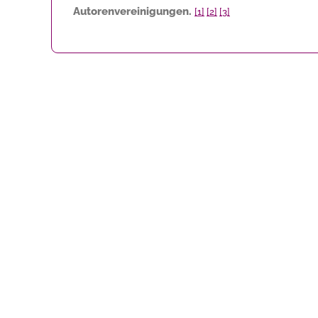
Autorenvereinigungen.
[1]
[2]
[3]