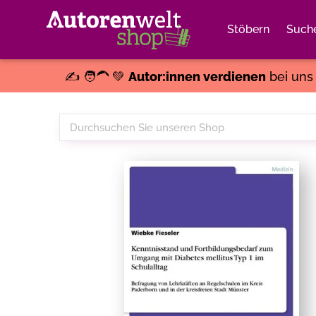
Stöbern
Such
✍️ 🧑‍🦱 💚
Autor:innen verdienen
bei un
Durchsuchen
Sie
unseren
Shop