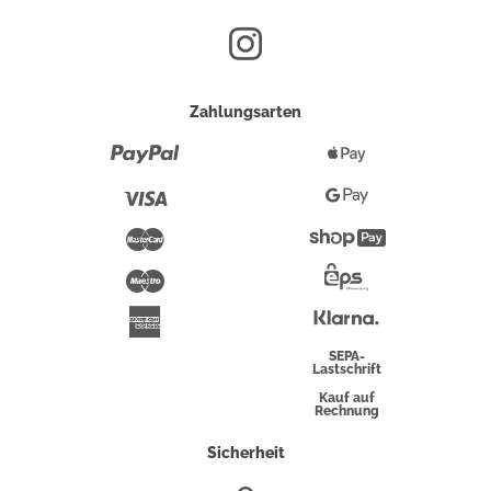
Zahlungsarten
Paypal
Apple
Pay
Visa
Google
Pay
Mastercard
Shopify
Pay
Maestro
Eps-
Überweisung
Klarna
American
Express
SEPA-
Lastschrift
Kauf auf
Rechnung
Sicherheit