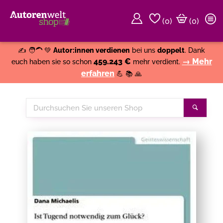
(
0
)
(0)
Weiter einkaufen
Close
✍️ 🧑‍🦱 💚
Autor:innen verdienen
bei uns
doppelt
. Dank
459.243 €
→ Mehr
euch haben sie so schon
mehr verdient.
erfahren
💪 📚 🙏
Durchsuchen
Suche
Sie
unseren
Shop