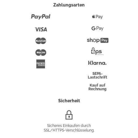
Zahlungsarten
Paypal
Apple
Pay
Visa
Google
Pay
Mastercard
Shopify
Pay
Maestro
Eps-
Überweisung
Klarna
American
Express
SEPA-
Lastschrift
Kauf auf
Rechnung
Sicherheit
SSL/HTTPS-
Verschlüsselung
Sicheres Einkaufen durch
SSL/HTTPS-Verschlüsselung.