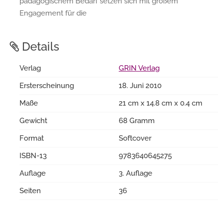
pädagogischem Bedarf setzen sich mit großem
Engagement für die
Details
Verlag
GRIN Verlag
Ersterscheinung
18. Juni 2010
Maße
21 cm x 14.8 cm x 0.4 cm
Gewicht
68 Gramm
Format
Softcover
ISBN-13
9783640645275
Auflage
3. Auflage
Seiten
36