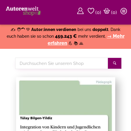
(
0
)
(0)
Weiter einkaufen
Close
✍️ 🧑‍🦱 💚
Autor:innen verdienen
bei uns
doppelt
. Dank
459.243 €
→ Mehr
euch haben sie so schon
mehr verdient.
erfahren
💪 📚 🙏
Durchsuchen
Suche
Sie
unseren
Shop