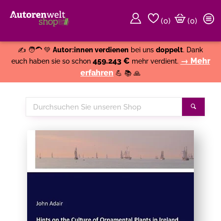
(
0
)
(0)
Weiter einkaufen
Close
✍️ 🧑‍🦱 💚
Autor:innen verdienen
bei uns
doppelt
. Dank
459.243 €
→ Mehr
euch haben sie so schon
mehr verdient.
erfahren
💪 📚 🙏
Durchsuchen
Suche
Sie
unseren
Shop