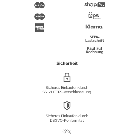
Pay
Mastercard
Shopify
Pay
Maestro
Eps-
Überweisung
Klarna
American
Express
SEPA-
Lastschrift
Kauf auf
Rechnung
Sicherheit
SSL/HTTPS-
Verschlüsselung
Sicheres Einkaufen durch
SSL/HTTPS-Verschlüsselung.
DSGVO-
Konformität
Sicheres Einkaufen durch
DSGVO-Konformität.
Trusted