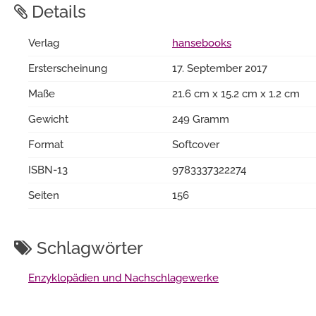
Details
Verlag
hansebooks
Ersterscheinung
17. September 2017
Maße
21.6 cm x 15.2 cm x 1.2 cm
Gewicht
249 Gramm
Format
Softcover
ISBN-13
9783337322274
Seiten
156
Schlagwörter
Enzyklopädien und Nachschlagewerke