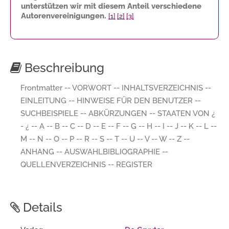
unterstützen wir mit diesem Anteil verschiedene
Autorenvereinigungen.
[1]
[2]
[3]
Beschreibung
Frontmatter -- VORWORT -- INHALTSVERZEICHNIS --
EINLEITUNG -- HINWEISE FÜR DEN BENUTZER --
SUCHBEISPIELE -- ABKÜRZUNGEN -- STAATEN VON ¿
- ¿ -- A -- B -- C -- D -- E -- F -- G -- H -- I -- J -- K -- L --
M -- N -- O -- P -- R -- S -- T -- U -- V -- W -- Z --
ANHANG -- AUSWAHLBIBLIOGRAPHIE --
QUELLENVERZEICHNIS -- REGISTER
Details