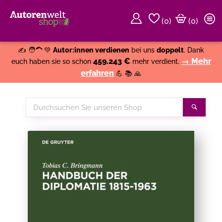
(
0
)
(0)
Weiter einkaufen
Close
✍️ 🧑‍🦱 💚
Autor:innen verdienen
bei uns
doppelt
. Dank
459.243 €
→ Mehr
euch haben sie so schon
mehr verdient.
erfahren
💪 📚 🙏
Durchsuchen
Suche
Sie
unseren
Shop