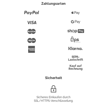
Zahlungsarten
Paypal
Apple
Pay
Visa
Google
Pay
Mastercard
Shopify
Pay
Maestro
Eps-
Überweisung
Klarna
American
Express
SEPA-
Lastschrift
Kauf auf
Rechnung
Sicherheit
SSL/HTTPS-
Verschlüsselung
Sicheres Einkaufen durch
SSL/HTTPS-Verschlüsselung.