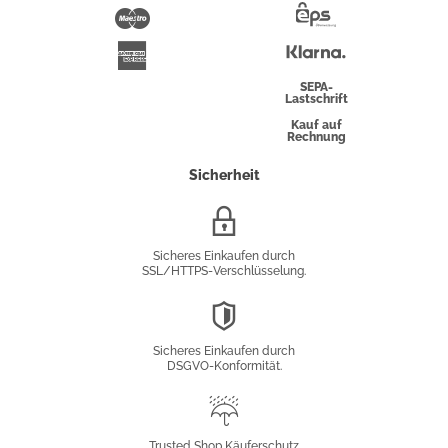
Pay
Maestro
Eps-
Überweisung
Klarna
American
Express
SEPA-
Lastschrift
Kauf auf
Rechnung
Sicherheit
SSL/HTTPS-
Verschlüsselung
Sicheres Einkaufen durch
SSL/HTTPS-Verschlüsselung.
DSGVO-
Konformität
Sicheres Einkaufen durch
DSGVO-Konformität.
Trusted
Shop
Trusted Shop Käuferschutz