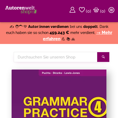
(
0
)
(0)
Weiter einkaufen
Close
✍️ 🧑‍🦱 💚
Autor:innen verdienen
bei uns
doppelt
. Dank
459.243 €
→ Mehr
euch haben sie so schon
mehr verdient.
erfahren
💪 📚 🙏
Durchsuchen
Suche
Sie
unseren
Shop