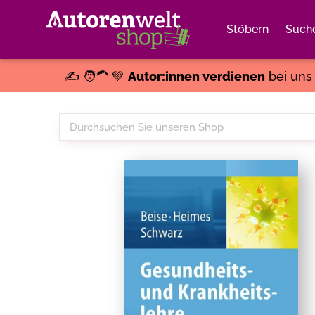
Stöbern
Such
✍️ 🧑‍🦱 💚
Autor:innen verdienen
bei un
Durchsuchen
Sie
unseren
Shop