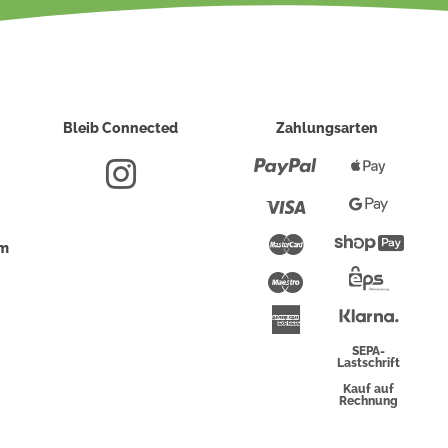
Bleib Connected
Zahlungsarten
Paypal
Apple
Pay
Visa
Google
Pay
Mastercard
Shopi
um
Pay
Maestro
Eps-
Überwei
Klarna
American
Express
SEPA-
Lastschrift
Kauf auf
Rechnung