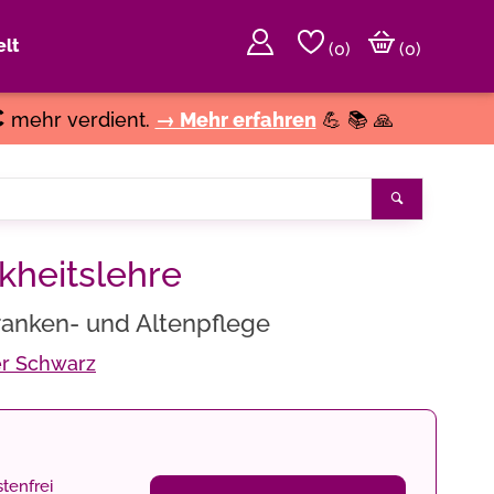
lt
(
0
)
(0)
€
mehr verdient.
→ Mehr erfahren
💪 📚 🙏
Suchen
kheitslehre
ranken- und Altenpflege
r Schwarz
tenfrei