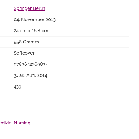
Springer Berlin
04. November 2013
24 cm x 16.8 cm
958 Gramm
Softcover
9783642369834
3., ak. Aufl. 2014
439
edizin
,
Nursing