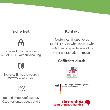
Sicherheit
Kontakt
Telefon: +49 89 215570310
SSL/HTTPS-
Mo. bis Fr., 9:00 Uhr bis 18:00 Uhr
Verschlüsselung
E-Mail: service@autorenwelt.de
Sicheres Einkaufen durch
Oder per
Kontakt-Formular
.
SSL/HTTPS-Verschlüsselung.
fy
Gefördert durch
DSGVO-
Konformität
Sicheres Einkaufen durch
sung
DSGVO-Konformität.
Trusted
Shop
Trusted Shop Käuferschutz
€100 kostenlos abgesichert.
Käuferschutz