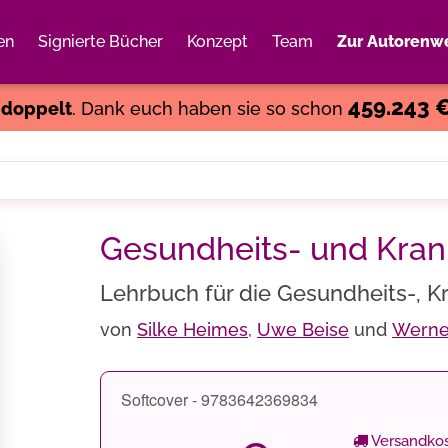
en
Signierte Bücher
Konzept
Team
Zur Autorenwe
Weiter einkaufen
Close
459.243 
s
doppelt
. Dank euch haben sie so schon
Gesundheits- und Kran
Lehrbuch für die Gesundheits-, K
von
Silke Heimes
,
Uwe Beise
und
Werne
Softcover - 9783642369834
Versandkos