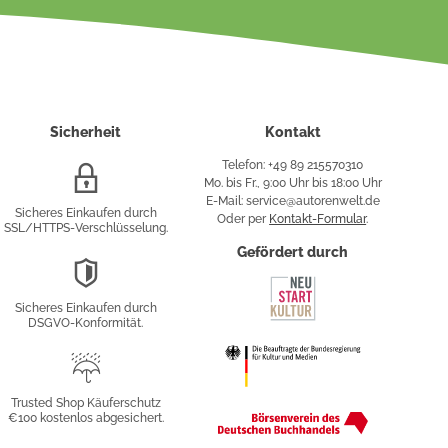
Sicherheit
Kontakt
Telefon: +49 89 215570310
SSL/HTTPS-
Mo. bis Fr., 9:00 Uhr bis 18:00 Uhr
Verschlüsselung
E-Mail: service@autorenwelt.de
Sicheres Einkaufen durch
Oder per
Kontakt-Formular
.
SSL/HTTPS-Verschlüsselung.
fy
Gefördert durch
DSGVO-
Konformität
Sicheres Einkaufen durch
sung
DSGVO-Konformität.
Trusted
Shop
Trusted Shop Käuferschutz
€100 kostenlos abgesichert.
Käuferschutz