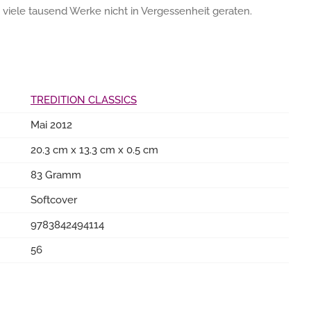
ss viele tausend Werke nicht in Vergessenheit geraten.
TREDITION CLASSICS
Mai 2012
20.3 cm x 13.3 cm x 0.5 cm
83 Gramm
Softcover
9783842494114
56