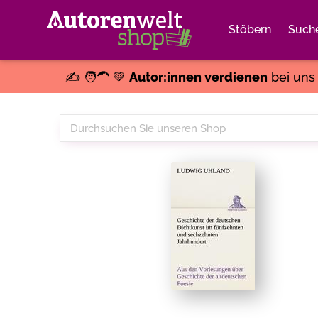
Stöbern
Such
✍️ 🧑‍🦱 💚
Autor:innen verdienen
bei un
Durchsuchen
Sie
unseren
Shop