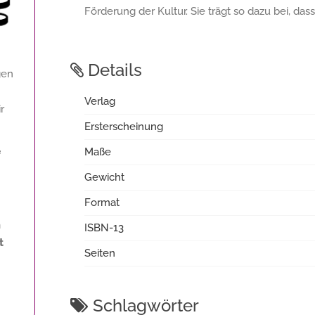
Förderung der Kultur. Sie trägt so dazu bei, da
Details
gen
Verlag
r
Ersterscheinung
Maße
f
Gewicht
Format
m
ISBN-13
t
Seiten
Schlagwörter