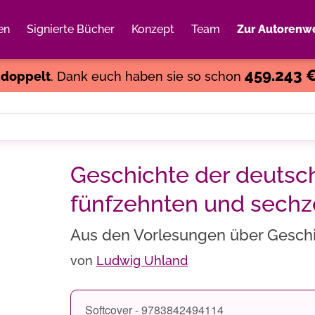
en
Signierte Bücher
Konzept
Team
Zur Autorenwe
Weiter einkaufen
Close
459.243 
s
doppelt
. Dank euch haben sie so schon
Geschichte der deutsc
fünfzehnten und sechz
Aus den Vorlesungen über Geschi
von
Ludwig Uhland
Softcover - 9783842494114