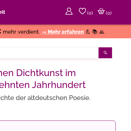
lt
(
0
)
(0)
€
mehr verdient.
→ Mehr erfahren
💪 📚 🙏
Suchen
hen Dichtkunst im
ehnten Jahrhundert
chte der altdeutschen Poesie.