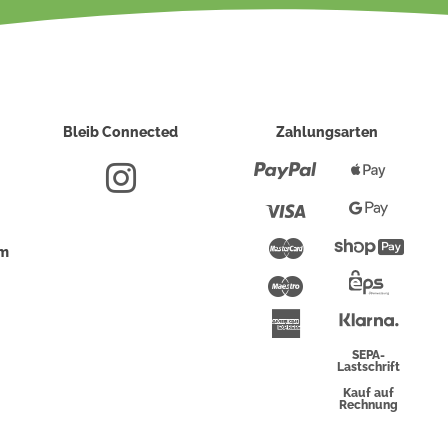
Bleib Connected
Zahlungsarten
Paypal
Apple
Pay
Visa
Google
Pay
Mastercard
Shopi
um
Pay
Maestro
Eps-
Überwei
Klarna
American
Express
SEPA-
Lastschrift
Kauf auf
Rechnung