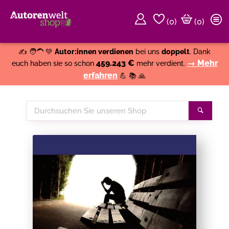
(
0
)
(0)
Weiter einkaufen
Close
✍️ 🧑‍🦱 💚
Autor:innen verdienen
bei uns
doppelt
. Dank
459.243 €
→ Mehr
euch haben sie so schon
mehr verdient.
erfahren
💪 📚 🙏
Durchsuchen
Suche
Sie
unseren
Shop