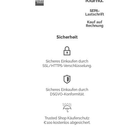
Klarna
American
Express
SEPA-
Lastschrift
Kauf auf
Rechnung
Sicherheit
SSL/HTTPS-
Verschlüsselung
Sicheres Einkaufen durch
SSL/HTTPS-Verschlüsselung.
DSGVO-
Konformität
Sicheres Einkaufen durch
DSGVO-Konformität.
Trusted
Shop
Trusted Shop Käuferschutz
€100 kostenlos abgesichert.
Käuferschutz