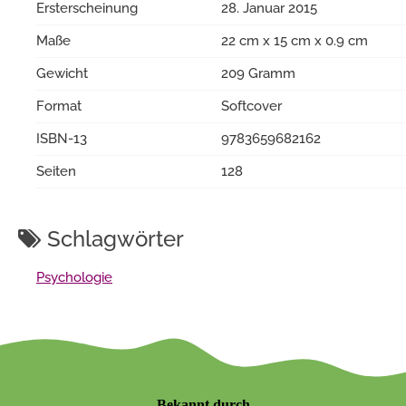
Ersterscheinung
28. Januar 2015
Maße
22 cm x 15 cm x 0.9 cm
Gewicht
209 Gramm
Format
Softcover
ISBN-13
9783659682162
Seiten
128
Schlagwörter
Psychologie
Bekannt durch