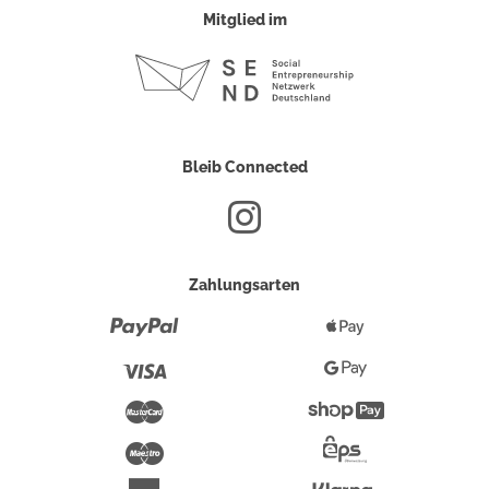
Mitglied im
Bleib Connected
Zahlungsarten
Paypal
Apple
Pay
Visa
Google
Pay
Mastercard
Shopify
Pay
Maestro
Eps-
Überweisung