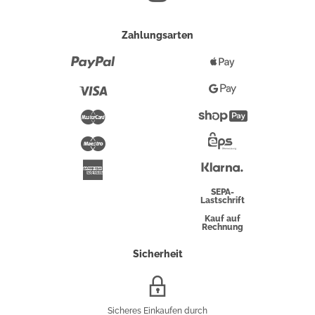
Zahlungsarten
Paypal
Apple
Pay
Visa
Google
Pay
Mastercard
Shopify
Pay
Maestro
Eps-
Überweisung
Klarna
American
Express
SEPA-
Lastschrift
Kauf auf
Rechnung
Sicherheit
SSL/HTTPS-
Verschlüsselung
Sicheres Einkaufen durch