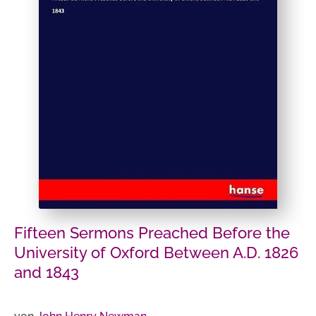
Fifteen Sermons Preached Before the
University of Oxford Between A.D. 1826
and 1843