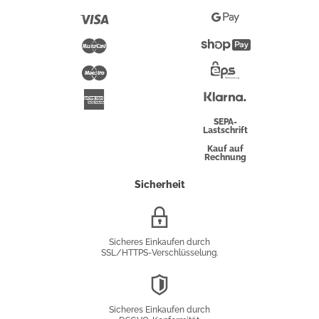
Pay
Visa
Google
Pay
Mastercard
Shopify
Pay
Maestro
Eps-
Überweisung
Klarna
American
Express
SEPA-
Lastschrift
Kauf auf
Rechnung
Sicherheit
SSL/HTTPS-
Verschlüsselung
Sicheres Einkaufen durch
SSL/HTTPS-Verschlüsselung.
DSGVO-
Konformität
Sicheres Einkaufen durch