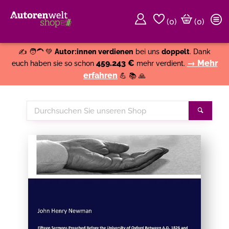
(
0
)
(0)
Weiter einkaufen
Close
✍️ 🧑‍🦱 💚
Autor:innen verdienen
bei uns
doppelt
. Dank
459.243 €
→ Mehr
euch haben sie so schon
mehr verdient.
erfahren
💪 📚 🙏
Durchsuchen
Suche
Sie
unseren
Shop