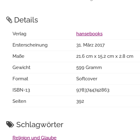
Details
Verlag
hansebooks
Ersterscheinung
31. März 2017
Maße
21.6 cm x 15.2 cm x 2.8 cm
Gewicht
599 Gramm
Format
Softcover
ISBN-13
9783744742863
Seiten
392
Schlagwörter
Religion und Glaube