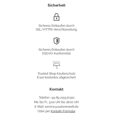
Sicherheit
SSL/HTTPS-
Verschlüsselung
Sicheres Einkaufen durch
SSL/HTTPS-Verschlüsselung.
DSGVO-
Konformität
Sicheres Einkaufen durch
DSGVO-Konformität.
Trusted
Shop
Trusted Shop Käuferschutz
€100 kostenlos abgesichert.
Käuferschutz
Kontakt
Telefon: +49 89 215570310
Mo. bis Fr., 9:00 Uhr bis 18:00 Uhr
E-Mail: service@autorenwelt.de
Oder per
Kontakt-Formular
.