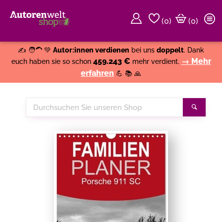
(
0
)
(0)
Weiter einkaufen
Close
✍️ 🧑‍🦱 💚
Autor:innen verdienen
bei uns
doppelt
. Dank
459.243 €
→ Mehr
euch haben sie so schon
mehr verdient.
erfahren
💪 📚 🙏
Durchsuchen
Suche
Sie
unseren
Shop