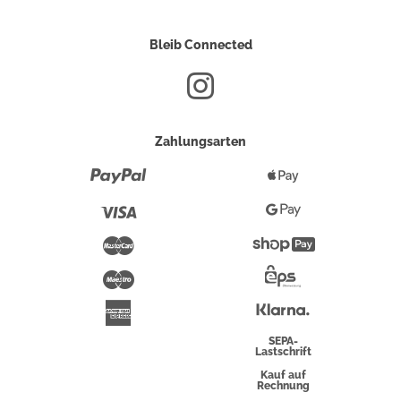
Bleib Connected
Zahlungsarten
Paypal
Apple
Pay
Visa
Google
Pay
Mastercard
Shopify
Pay
Maestro
Eps-
Überweisung
Klarna
American
Express
SEPA-
Lastschrift
Kauf auf
Rechnung