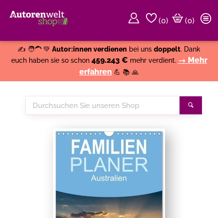
(
0
)
(0)
Weiter einkaufen
Close
✍️ 🧑‍🦱 💚
Autor:innen verdienen
bei uns
doppelt
. Dank
459.243 €
→ Mehr
euch haben sie so schon
mehr verdient.
erfahren
💪 📚 🙏
Durchsuchen
Suche
Sie
unseren
Shop