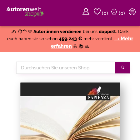
(
0
)
(0)
Weiter einkaufen
Close
✍️ 🧑‍🦱 💚
Autor:innen verdienen
bei uns
doppelt
. Dank
459.243 €
→ Mehr
euch haben sie so schon
mehr verdient.
erfahren
💪 📚 🙏
Durchsuchen
Suche
Sie
unseren
Shop