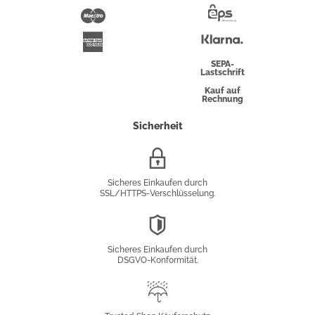
Pay
Maestro
Eps-
Überweisung
Klarna
American
Express
SEPA-
Lastschrift
Kauf auf
Rechnung
Sicherheit
SSL/HTTPS-
Verschlüsselung
Sicheres Einkaufen durch
SSL/HTTPS-Verschlüsselung.
DSGVO-
Konformität
Sicheres Einkaufen durch
DSGVO-Konformität.
Trusted
Shop