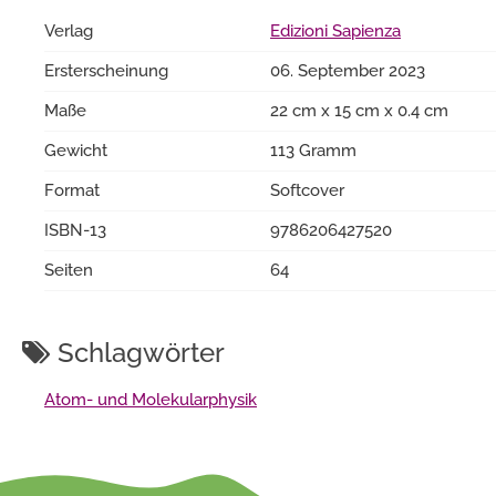
Verlag
Edizioni Sapienza
Ersterscheinung
06. September 2023
Maße
22 cm x 15 cm x 0.4 cm
Gewicht
113 Gramm
Format
Softcover
ISBN-13
9786206427520
Seiten
64
Schlagwörter
Atom- und Molekularphysik