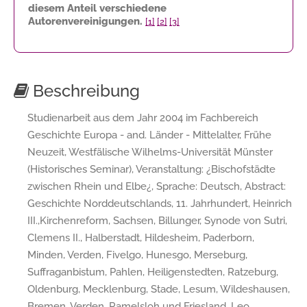
diesem Anteil verschiedene
Autorenvereinigungen.
[1]
[2]
[3]
Beschreibung
Studienarbeit aus dem Jahr 2004 im Fachbereich
Geschichte Europa - and. Länder - Mittelalter, Frühe
Neuzeit, Westfälische Wilhelms-Universität Münster
(Historisches Seminar), Veranstaltung: ¿Bischofstädte
zwischen Rhein und Elbe¿, Sprache: Deutsch, Abstract:
Geschichte Norddeutschlands, 11. Jahrhundert, Heinrich
III.,Kirchenreform, Sachsen, Billunger, Synode von Sutri,
Clemens II., Halberstadt, Hildesheim, Paderborn,
Minden, Verden, Fivelgo, Hunesgo, Merseburg,
Suffraganbistum, Pahlen, Heiligenstedten, Ratzeburg,
Oldenburg, Mecklenburg, Stade, Lesum, Wildeshausen,
Bremen, Verden, Ramelsloh und Friesland, Leo