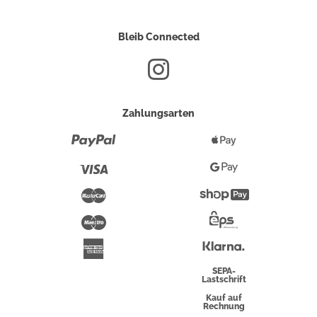
Bleib Connected
Zahlungsarten
Paypal
Apple
Pay
Visa
Google
Pay
Mastercard
Shopify
Pay
Maestro
Eps-
Überweisung
Klarna
American
Express
SEPA-
Lastschrift
Kauf auf
Rechnung