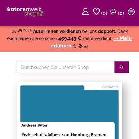
(
0
)
(0)
Weiter einkaufen
Close
✍️ 🧑‍🦱 💚
Autor:innen verdienen
bei uns
doppelt
. Dank
459.243 €
→ Mehr
euch haben sie so schon
mehr verdient.
erfahren
💪 📚 🙏
Durchsuchen
Suche
Sie
unseren
Shop