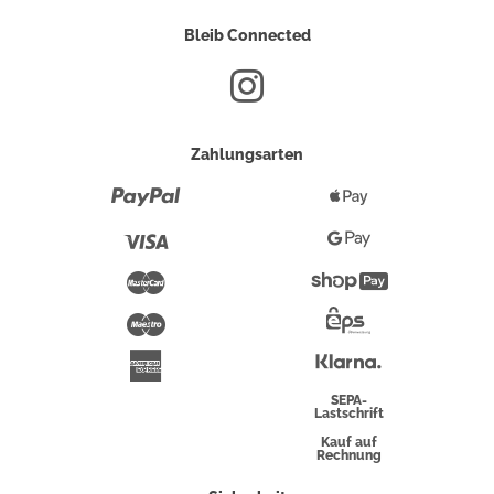
Bleib Connected
Zahlungsarten
Paypal
Apple
Pay
Visa
Google
Pay
Mastercard
Shopify
Pay
Maestro
Eps-
Überweisung
Klarna
American
Express
SEPA-
Lastschrift
Kauf auf
Rechnung