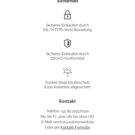
Sicherheit
SSL/HTTPS-
Verschlüsselung
Sicheres Einkaufen durch
SSL/HTTPS-Verschlüsselung.
DSGVO-
Konformität
Sicheres Einkaufen durch
DSGVO-Konformität.
Trusted
Shop
Trusted Shop Käuferschutz
€100 kostenlos abgesichert.
Käuferschutz
Kontakt
Telefon: +49 89 215570310
Mo. bis Fr., 9:00 Uhr bis 18:00 Uhr
E-Mail: service@autorenwelt.de
Oder per
Kontakt-Formular
.