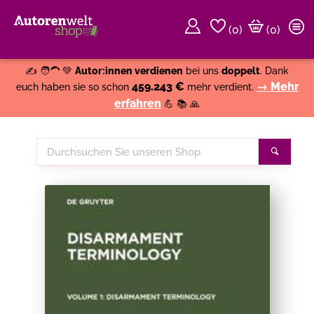
(
0
)
(0)
Weiter einkaufen
Close
✍️ 🧑‍🦱 💚
Autor:innen verdienen
bei uns
doppelt
. Dank
459.243 €
→ Mehr
euch haben sie so schon
mehr verdient.
erfahren
💪 📚 🙏
Durchsuchen
Suche
Sie
unseren
Shop