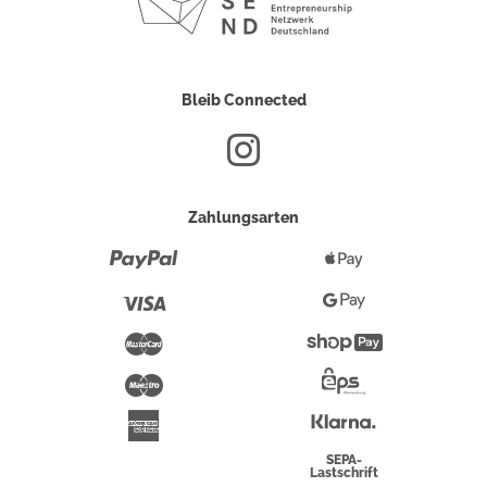
Bleib Connected
Zahlungsarten
Paypal
Apple
Pay
Visa
Google
Pay
Mastercard
Shopify
Pay
Maestro
Eps-
Überweisung
Klarna
American
Express
SEPA-
Lastschrift