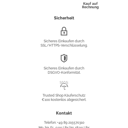
Kauf auf
Rechnung
Sicherheit
SSL/HTTPS-
Verschlüsselung
Sicheres Einkaufen durch
SSL/HTTPS-Verschlüsselung.
DSGVO-
Konformität
Sicheres Einkaufen durch
DSGVO-Konformität.
Trusted
Shop
Trusted Shop Käuferschutz
€100 kostenlos abgesichert.
Käuferschutz
Kontakt
Telefon: +49 89 215570310
Mo. bis Fr., 9:00 Uhr bis 18:00 Uhr