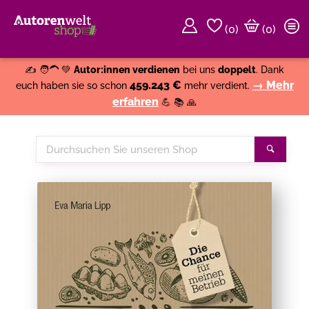
(
0
)
(0)
Weiter einkaufen
Close
✍️ 🧑‍🦱 💚
Autor:innen verdienen
bei uns
doppelt
. Dank
459.243 €
→ Mehr
euch haben sie so schon
mehr verdient.
erfahren
💪 📚 🙏
Durchsuchen
Suche
Sie
unseren
Shop