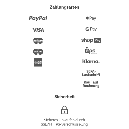
Zahlungsarten
Paypal
Apple
Pay
Visa
Google
Pay
Mastercard
Shopify
Pay
Maestro
Eps-
Überweisung
Klarna
American
Express
SEPA-
Lastschrift
Kauf auf
Rechnung
Sicherheit
SSL/HTTPS-
Verschlüsselung
Sicheres Einkaufen durch
SSL/HTTPS-Verschlüsselung.