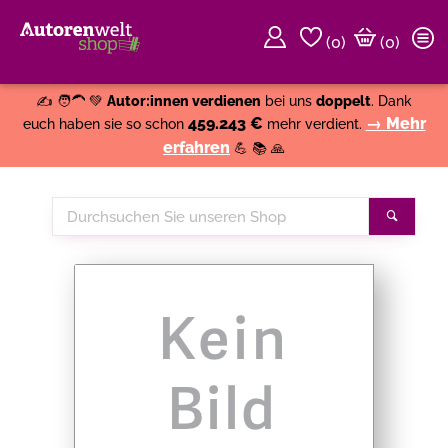
(
0
)
(0)
Weiter einkaufen
Close
✍️ 🧑‍🦱 💚
Autor:innen verdienen
bei uns
doppelt
. Dank
459.243 €
→ Mehr
euch haben sie so schon
mehr verdient.
erfahren
💪 📚 🙏
Durchsuchen
Suche
Sie
unseren
Shop