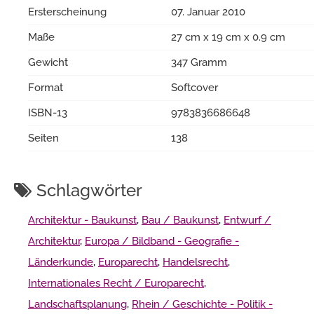
Ersterscheinung
07. Januar 2010
Maße
27 cm x 19 cm x 0.9 cm
Gewicht
347 Gramm
Format
Softcover
ISBN-13
9783836686648
Seiten
138
Schlagwörter
Architektur - Baukunst
,
Bau / Baukunst
,
Entwurf /
Architektur
,
Europa / Bildband - Geografie -
Länderkunde
,
Europarecht
,
Handelsrecht
,
Internationales Recht / Europarecht
,
Landschaftsplanung
,
Rhein / Geschichte - Politik -