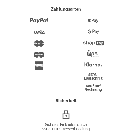
Zahlungsarten
Paypal
Apple
Pay
Visa
Google
Pay
Mastercard
Shopify
Pay
Maestro
Eps-
Überweisung
Klarna
American
Express
SEPA-
Lastschrift
Kauf auf
Rechnung
Sicherheit
SSL/HTTPS-
Verschlüsselung
Sicheres Einkaufen durch
SSL/HTTPS-Verschlüsselung.