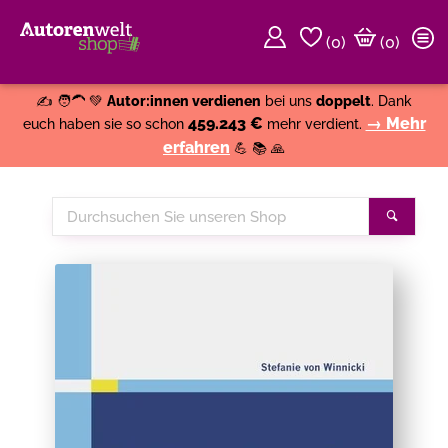
(
0
)
(0)
Weiter einkaufen
Close
✍️ 🧑‍🦱 💚
Autor:innen verdienen
bei uns
doppelt
. Dank
459.243 €
→ Mehr
euch haben sie so schon
mehr verdient.
erfahren
💪 📚 🙏
Durchsuchen
Suche
Sie
unseren
Shop