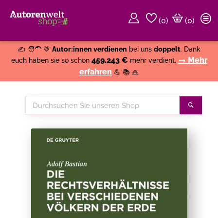
(
0
)
(0)
Weiter einkaufen
Close
✍️ 🧑‍🦱 💚
Autor:innen verdienen
bei uns
doppelt
. Dank
459.243 €
→ Mehr
euch haben sie so schon
mehr verdient.
erfahren
💪 📚 🙏
Durchsuchen
Suche
Sie
unseren
Shop