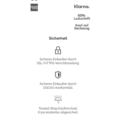
Überweisung
Klarna
American
Express
SEPA-
Lastschrift
Kauf auf
Rechnung
Sicherheit
SSL/HTTPS-
Verschlüsselung
Sicheres Einkaufen durch
SSL/HTTPS-Verschlüsselung.
DSGVO-
Konformität
Sicheres Einkaufen durch
DSGVO-Konformität.
Trusted
Shop
Trusted Shop Käuferschutz
€100 kostenlos abgesichert.
Käuferschutz