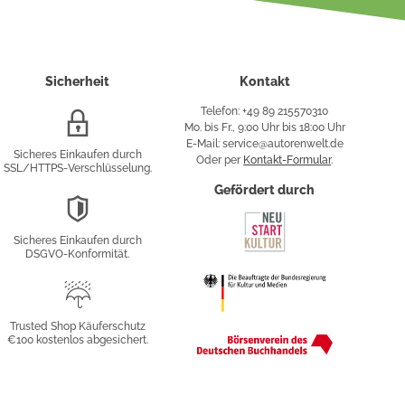
Sicherheit
Kontakt
Telefon: +49 89 215570310
SSL/HTTPS-
Mo. bis Fr., 9:00 Uhr bis 18:00 Uhr
Verschlüsselung
E-Mail: service@autorenwelt.de
Sicheres Einkaufen durch
Oder per
Kontakt-Formular
.
SSL/HTTPS-Verschlüsselung.
fy
Gefördert durch
DSGVO-
Konformität
Sicheres Einkaufen durch
sung
DSGVO-Konformität.
Trusted
Shop
Trusted Shop Käuferschutz
€100 kostenlos abgesichert.
Käuferschutz