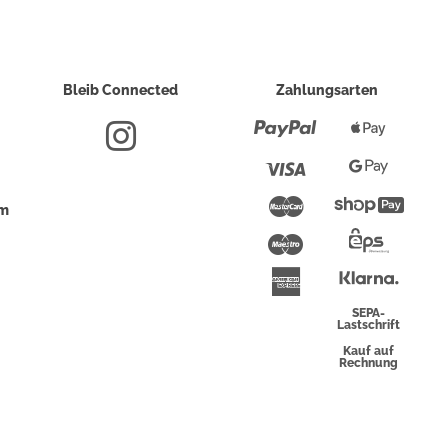
Bleib Connected
Zahlungsarten
Paypal
Apple
Pay
Visa
Google
Pay
Mastercard
Shopi
um
Pay
Maestro
Eps-
Überwei
Klarna
American
Express
SEPA-
Lastschrift
Kauf auf
Rechnung