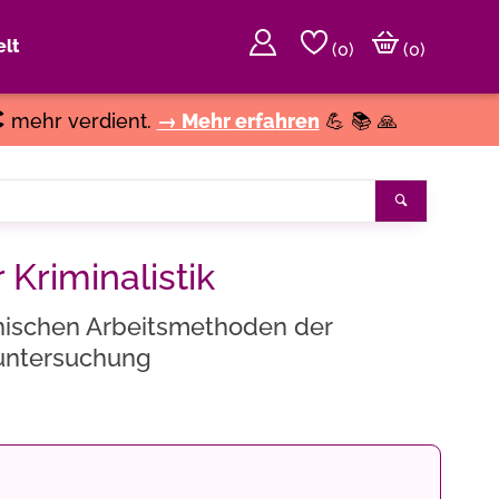
lt
(
0
)
(0)
€
mehr verdient.
→ Mehr erfahren
💪 📚 🙏
Suchen
 Kriminalistik
phischen Arbeitsmethoden der
luntersuchung