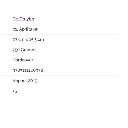
De Gruyter
01. April 1949
23 cm x 15.5 cm
750 Gramm
Hardcover
9783111266978
Reprint 2019
151