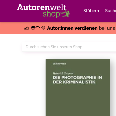
Stöbern
Such
✍️ 🧑‍🦱 💚
Autor:innen verdienen
bei un
Durchsuchen
Sie
unseren
Shop