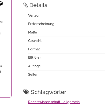
Details
Verlag
gen
Ersterscheinung
Maße
r
Gewicht
f
Format
ISBN-13
mm
Auflage
t
Seiten
Schlagwörter
Rechtswissenschaft - allgemein