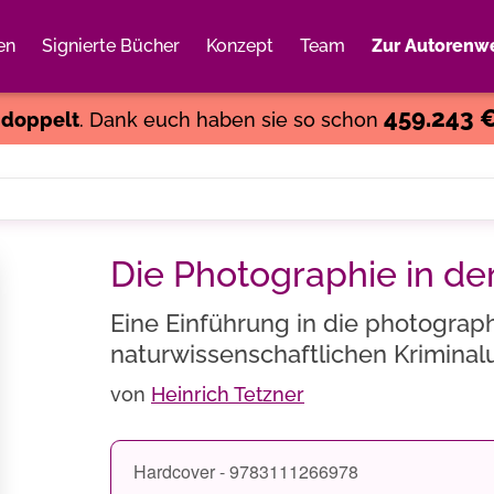
en
Signierte Bücher
Konzept
Team
Zur Autorenwe
Weiter einkaufen
Close
459.243 
s
doppelt
. Dank euch haben sie so schon
Die Photographie in der
Eine Einführung in die photogra
naturwissenschaftlichen Krimina
von
Heinrich Tetzner
Hardcover - 9783111266978