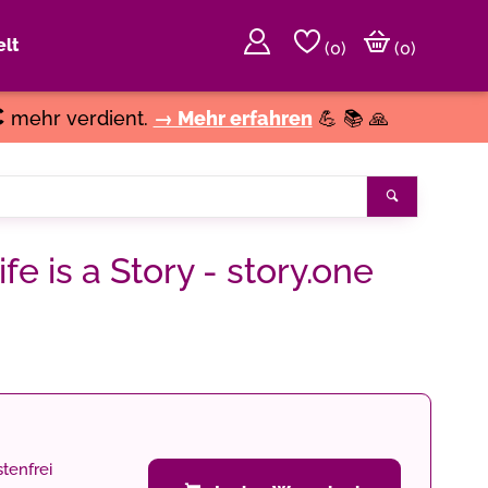
lt
(
0
)
(0)
€
mehr verdient.
→ Mehr erfahren
💪 📚 🙏
Suchen
fe is a Story - story.one
tenfrei