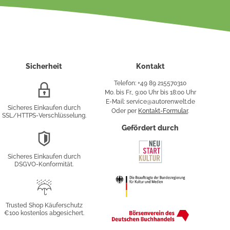
Sicherheit
Kontakt
Telefon: +49 89 215570310
SSL/HTTPS-
Mo. bis Fr., 9:00 Uhr bis 18:00 Uhr
Verschlüsselung
E-Mail: service@autorenwelt.de
Sicheres Einkaufen durch
Oder per
Kontakt-Formular
.
SSL/HTTPS-Verschlüsselung.
fy
Gefördert durch
DSGVO-
Konformität
Sicheres Einkaufen durch
sung
DSGVO-Konformität.
Trusted
Shop
Trusted Shop Käuferschutz
€100 kostenlos abgesichert.
Käuferschutz