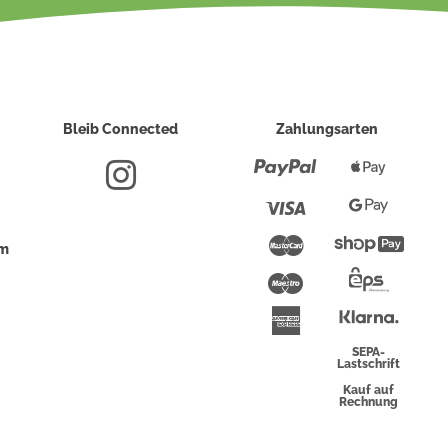
Bleib Connected
Zahlungsarten
Paypal
Apple
Pay
Visa
Google
Pay
Mastercard
Shopi
um
Pay
Maestro
Eps-
Überwei
Klarna
American
Express
SEPA-
Lastschrift
Kauf auf
Rechnung