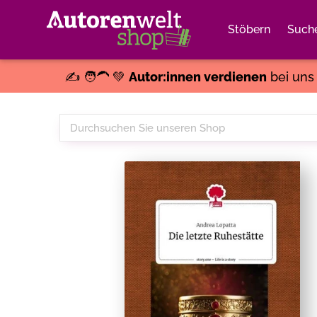
Stöbern
Such
✍️ 🧑‍🦱 💚
Autor:innen verdienen
bei un
Durchsuchen
Sie
unseren
Shop