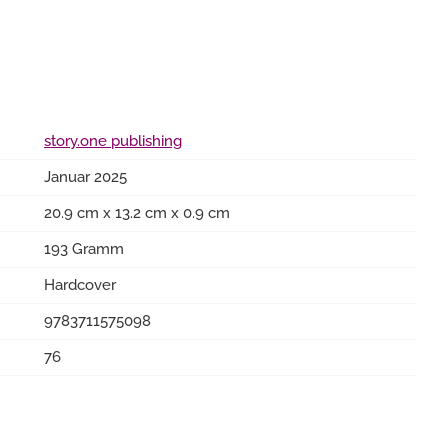
story.one publishing
Januar 2025
20.9 cm x 13.2 cm x 0.9 cm
193 Gramm
Hardcover
9783711575098
76