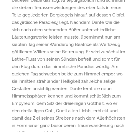
betreten beide das sog. Antepurgatorium und schreiten
die sieben Terrassenwindungen des ebenfalls in neun
Teile gegliederten Bergkegels hinauf, auf dessen Gipfel
das ¿irdische Paradies¿ liegt. Nachdem Dante wie die
sich nach oben sehnenden Büßer unterschiedliche
Läuterungswerke leisten musste, übernimmt nun am
siebten Tag seiner Wanderung Beatrice als Werkzeug
göttlichen Willens seine Betreuung. Er wird zunächst im
Lethe-Fluss von seinen Sünden befreit und somit für
den Flug durch das himmlische Paradies würdig. Am
gleichen Tag schweben beide zum Himmel empor, wo
sie inmitten strahlender Helligkeit zahlreiche selige
Gestalten ansichtig werden. Dante lernt die neun
Himmelssphären kennen und kommt schließlich zum
Empyreum, dem Sitz der dreieinigen Gottheit, wo er
den dreifaltigen Gott, Quell allen Lichts, erblickt und
damit das Ziel seines Strebens nach dem Allerhöchsten
in Form einer ganz besonderen Traumwanderung nach