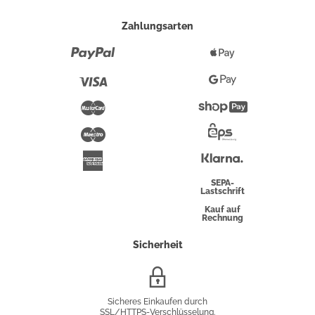
Zahlungsarten
Paypal
Apple
Pay
Visa
Google
Pay
Mastercard
Shopify
Pay
Maestro
Eps-
Überweisung
Klarna
American
Express
SEPA-
Lastschrift
Kauf auf
Rechnung
Sicherheit
SSL/HTTPS-
Verschlüsselung
Sicheres Einkaufen durch
SSL/HTTPS-Verschlüsselung.