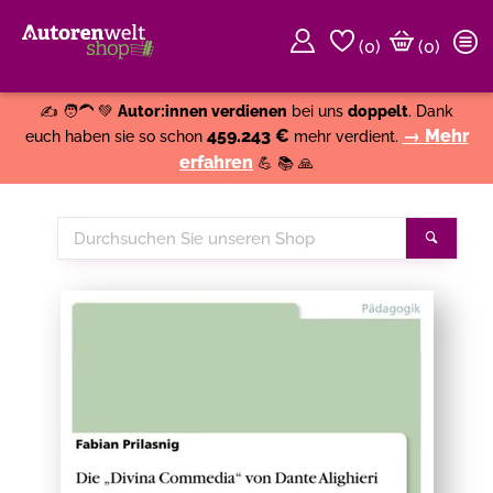
(
0
)
(0)
Weiter einkaufen
Close
✍️ 🧑‍🦱 💚
Autor:innen verdienen
bei uns
doppelt
. Dank
459.243 €
→ Mehr
euch haben sie so schon
mehr verdient.
erfahren
💪 📚 🙏
Durchsuchen
Suche
Sie
unseren
Shop