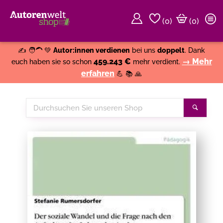
(
0
)
(0)
Weiter einkaufen
Close
✍️ 🧑‍🦱 💚
Autor:innen verdienen
bei uns
doppelt
. Dank
459.243 €
→ Mehr
euch haben sie so schon
mehr verdient.
erfahren
💪 📚 🙏
Durchsuchen
Suche
Sie
unseren
Shop