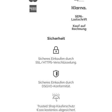
Überweisung
Klarna
American
Express
SEPA-
Lastschrift
Kauf auf
Rechnung
Sicherheit
SSL/HTTPS-
Verschlüsselung
Sicheres Einkaufen durch
SSL/HTTPS-Verschlüsselung.
DSGVO-
Konformität
Sicheres Einkaufen durch
DSGVO-Konformität.
Trusted
Shop
Trusted Shop Käuferschutz
€100 kostenlos abgesichert.
Käuferschutz