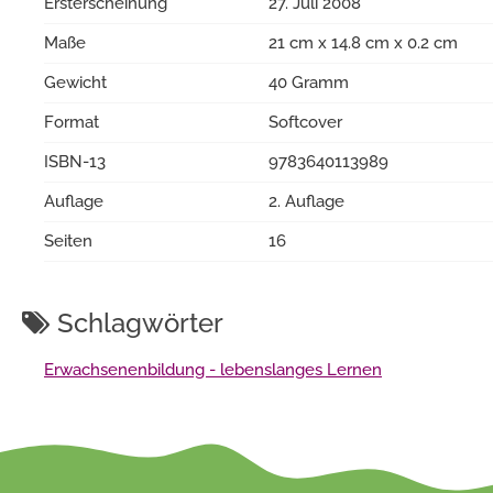
Ersterscheinung
27. Juli 2008
Maße
21 cm x 14.8 cm x 0.2 cm
Gewicht
40 Gramm
Format
Softcover
ISBN-13
9783640113989
Auflage
2. Auflage
Seiten
16
Schlagwörter
Erwachsenenbildung - lebenslanges Lernen