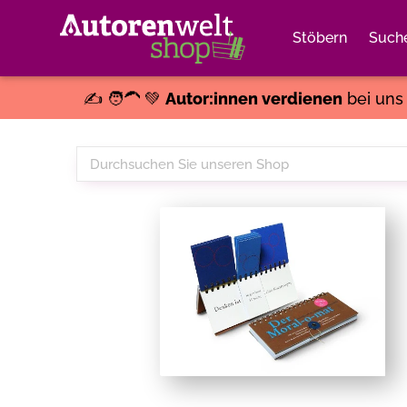
Stöbern
Such
✍️ 🧑‍🦱 💚
Autor:innen verdienen
bei un
Durchsuchen
Sie
unseren
Shop