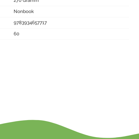
270 Gramm
Nonbook
9783934657717
60