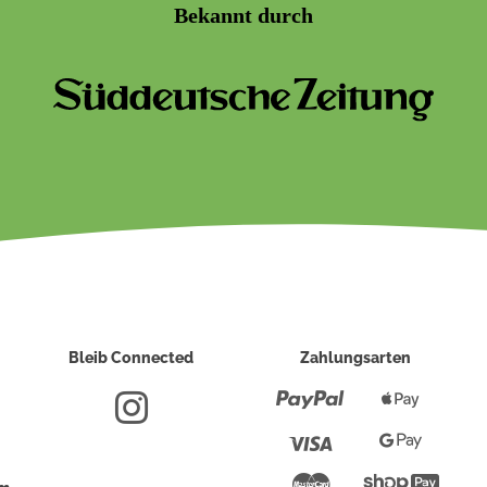
Bekannt durch
Bleib Connected
Zahlungsarten
Paypal
Apple
Pay
Visa
Google
Pay
Mastercard
Shopi