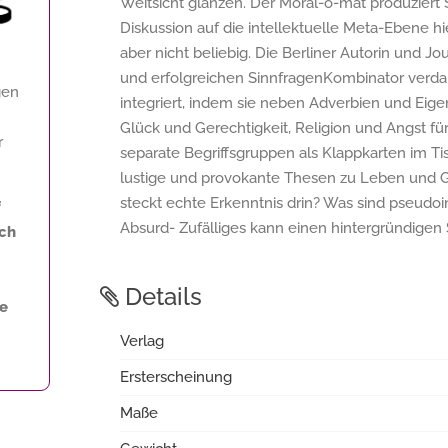
Weitsicht glänzen. Der Moral-o-mat produziert 
Diskussion auf die intellektuelle Meta-Ebene hiev
aber nicht beliebig. Die Berliner Autorin und J
und erfolgreichen SinnfragenKombinator verda
gen
integriert, indem sie neben Adverbien und Eig
Glück und Gerechtigkeit, Religion und Angst f
r
separate Begriffsgruppen als Klappkarten im Ti
lustige und provokante Thesen zu Leben und Ge
steckt echte Erkenntnis drin? Was sind pseudo
f
Absurd- Zufälliges kann einen hintergründigen
ich
Details
ne
Verlag
Ersterscheinung
Maße