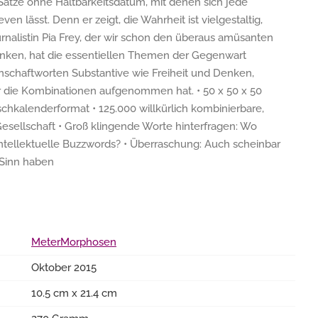
Sätze ohne Haltbarkeitsdatum, mit denen sich jede
en lässt. Denn er zeigt, die Wahrheit ist vielgestaltig,
ournalistin Pia Frey, der wir schon den überaus amüsanten
nken, hat die essentiellen Themen der Gegenwart
enschaftworten Substantive wie Freiheit und Denken,
ür die Kombinationen aufgenommen hat. • 50 x 50 x 50
schkalenderformat • 125.000 willkürlich kombinierbare,
sellschaft • Groß klingende Worte hinterfragen: Wo
intellektuelle Buzzwords? • Überraschung: Auch scheinbar
 Sinn haben
MeterMorphosen
Oktober 2015
10.5 cm x 21.4 cm