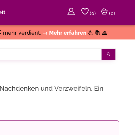
lt
(
0
)
(0)
€
mehr verdient.
→ Mehr erfahren
💪 📚 🙏
Suchen
 Nachdenken und Verzweifeln. Ein