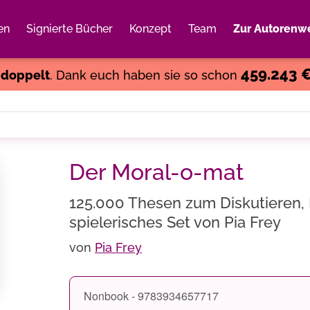
en
Signierte Bücher
Konzept
Team
Zur Autorenwe
Weiter einkaufen
Close
459.243 
s
doppelt
. Dank euch haben sie so schon
Der Moral-o-mat
125.000 Thesen zum Diskutieren,
spielerisches Set von Pia Frey
von
Pia Frey
Nonbook - 9783934657717