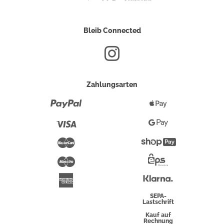
Bleib Connected
Zahlungsarten
Paypal
Apple
Pay
Visa
Google
Pay
Mastercard
Shopify
Pay
Maestro
Eps-
Überweisung
Klarna
American
Express
SEPA-
Lastschrift
Kauf auf
Rechnung