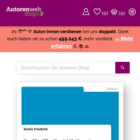
(
0
)
(0)
Weiter einkaufen
Close
✍️ 🧑‍🦱 💚
Autor:innen verdienen
bei uns
doppelt
. Dank
459.243 €
→ Mehr
euch haben sie so schon
mehr verdient.
erfahren
💪 📚 🙏
Durchsuchen
Suche
Sie
unseren
Shop