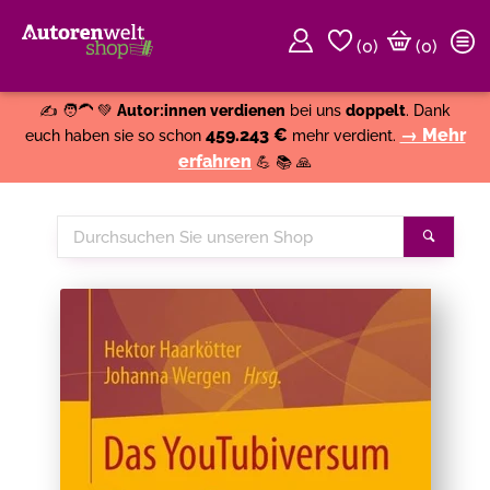
(
0
)
(0)
Weiter einkaufen
Close
✍️ 🧑‍🦱 💚
Autor:innen verdienen
bei uns
doppelt
. Dank
459.243 €
→ Mehr
euch haben sie so schon
mehr verdient.
erfahren
💪 📚 🙏
Durchsuchen
Suche
Sie
unseren
Shop