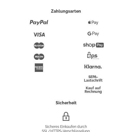
Zahlungsarten
Paypal
Apple
Pay
Visa
Google
Pay
Mastercard
Shopify
Pay
Maestro
Eps-
Überweisung
Klarna
American
Express
SEPA-
Lastschrift
Kauf auf
Rechnung
Sicherheit
SSL/HTTPS-
Verschlüsselung
Sicheres Einkaufen durch
SSL/HTTPS-Verschlüsselung.