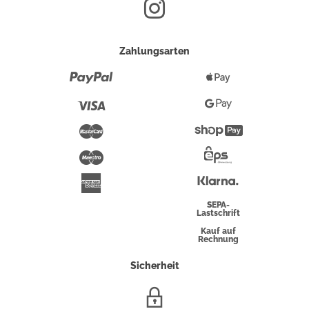
Zahlungsarten
Paypal
Apple
Pay
Visa
Google
Pay
Mastercard
Shopify
Pay
Maestro
Eps-
Überweisung
Klarna
American
Express
SEPA-
Lastschrift
Kauf auf
Rechnung
Sicherheit
SSL/HTTPS-