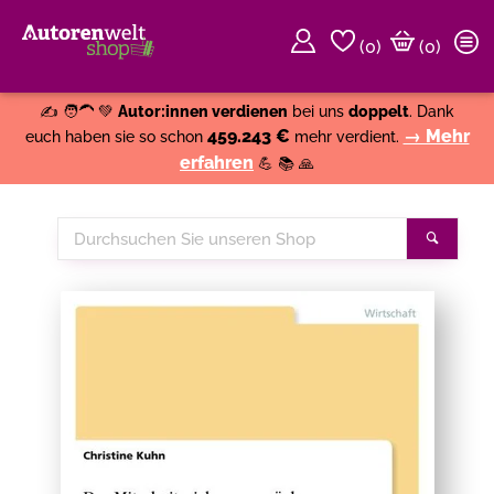
(
0
)
(0)
Weiter einkaufen
Close
✍️ 🧑‍🦱 💚
Autor:innen verdienen
bei uns
doppelt
. Dank
459.243 €
→ Mehr
euch haben sie so schon
mehr verdient.
erfahren
💪 📚 🙏
Durchsuchen
Suche
Sie
unseren
Shop