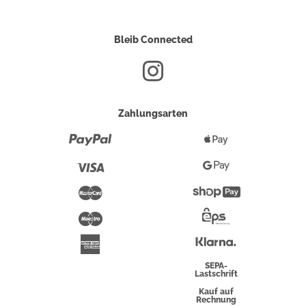
Bleib Connected
Zahlungsarten
Paypal
Apple
Pay
Visa
Google
Pay
Mastercard
Shopify
Pay
Maestro
Eps-
Überweisung
Klarna
American
Express
SEPA-
Lastschrift
Kauf auf
Rechnung