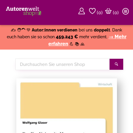
(
0
)
(0)
Weiter einkaufen
Close
✍️ 🧑‍🦱 💚
Autor:innen verdienen
bei uns
doppelt
. Dank
459.243 €
→ Mehr
euch haben sie so schon
mehr verdient.
erfahren
💪 📚 🙏
Durchsuchen
Suche
Sie
unseren
Shop