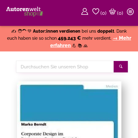
(
0
)
(0)
Weiter einkaufen
Close
✍️ 🧑‍🦱 💚
Autor:innen verdienen
bei uns
doppelt
. Dank
459.243 €
→ Mehr
euch haben sie so schon
mehr verdient.
erfahren
💪 📚 🙏
Durchsuchen
Suche
Sie
unseren
Shop