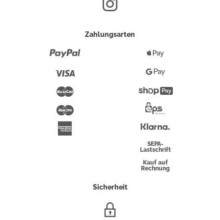
Zahlungsarten
Paypal
Apple
Pay
Visa
Google
Pay
Mastercard
Shopify
Pay
Maestro
Eps-
Überweisung
Klarna
American
Express
SEPA-
Lastschrift
Kauf auf
Rechnung
Sicherheit
SSL/HTTPS-