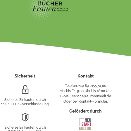
Sicherheit
Kontakt
Telefon: +49 89 215570310
SSL/HTTPS-
Mo. bis Fr., 9:00 Uhr bis 18:00 Uhr
Verschlüsselung
E-Mail: service@autorenwelt.de
Sicheres Einkaufen durch
Oder per
Kontakt-Formular
.
SSL/HTTPS-Verschlüsselung.
fy
Gefördert durch
DSGVO-
Konformität
Sicheres Einkaufen durch
sung