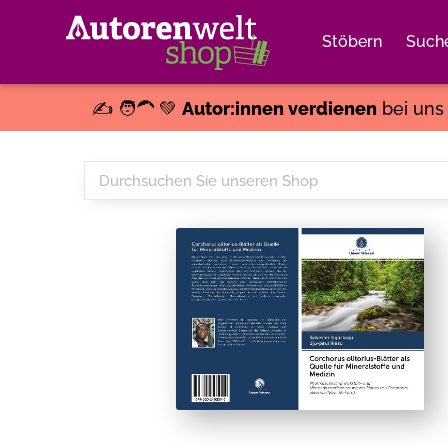
Stöbern
Such
✍️ 🧑‍🦱 💚
Autor:innen verdienen
bei un
Durchsuchen
Sie
unseren
Shop