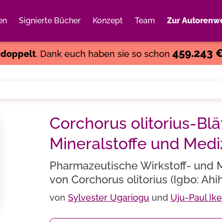
en
Signierte Bücher
Konzept
Team
Zur Autorenwe
Weiter einkaufen
Close
459.243 
s
doppelt
. Dank euch haben sie so schon
Corchorus olitorius-Blät
Mineralstoffe und Medi
Pharmazeutische Wirkstoff- und 
von Corchorus olitorius (Igbo: Ahih
von
Sylvester Ugariogu
und
Uju-Paul Ik