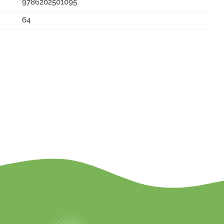
9786202501095
64