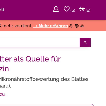
lt
(
0
)
(0)
€
mehr verdient.
→ Mehr erfahren
💪 📚 🙏
Suchen
ter als Quelle für
zin
Mikronährstoffbewertung des Blattes
ara).
ezu