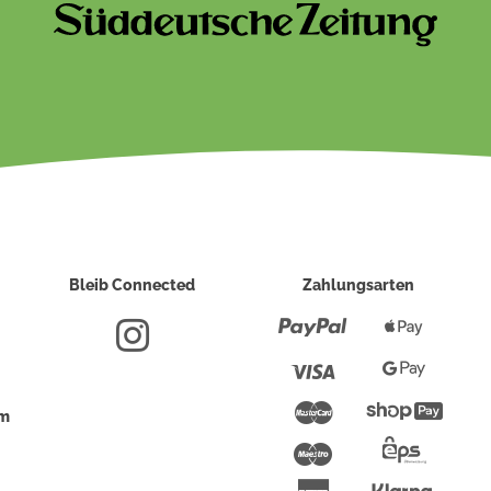
Bleib Connected
Zahlungsarten
Paypal
Apple
Pay
Visa
Google
Pay
Mastercard
Shopi
um
Pay
Maestro
Eps-
Überwei
Klarna