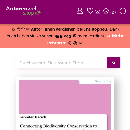
(
0
)
(0)
Weiter einkaufen
Close
✍️ 🧑‍🦱 💚
Autor:innen verdienen
bei uns
doppelt
. Dank
459.243 €
→ Mehr
euch haben sie so schon
mehr verdient.
erfahren
💪 📚 🙏
Durchsuchen
Suche
Sie
unseren
Shop