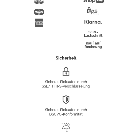
Mastercard
Shopify
Pay
Maestro
Eps-
Überweisung
Klarna
American
Express
SEPA-
Lastschrift
Kauf auf
Rechnung
Sicherheit
SSL/HTTPS-
Verschlüsselung
Sicheres Einkaufen durch
SSL/HTTPS-Verschlüsselung.
DSGVO-
Konformität
Sicheres Einkaufen durch
DSGVO-Konformität.
Trusted