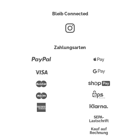
Bleib Connected
Zahlungsarten
Paypal
Apple
Pay
Visa
Google
Pay
Mastercard
Shopify
Pay
Maestro
Eps-
Überweisung
Klarna
American
Express
SEPA-
Lastschrift
Kauf auf
Rechnung