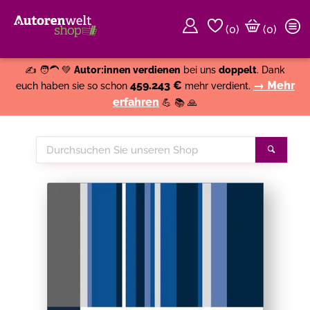
(
0
)
(0)
Weiter einkaufen
Close
✍️ 🧑‍🦱 💚
Autor:innen verdienen
bei uns
doppelt
. Dank
459.243 €
→ Mehr
euch haben sie so schon
mehr verdient.
erfahren
💪 📚 🙏
Durchsuchen
Suche
Sie
unseren
Shop