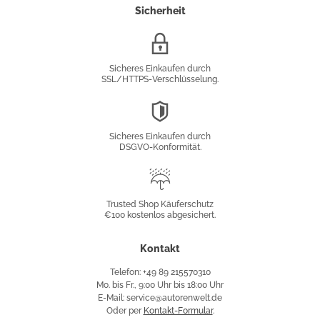
Sicherheit
SSL/HTTPS-
Verschlüsselung
Sicheres Einkaufen durch
SSL/HTTPS-Verschlüsselung.
DSGVO-
Konformität
Sicheres Einkaufen durch
DSGVO-Konformität.
Trusted
Shop
Trusted Shop Käuferschutz
€100 kostenlos abgesichert.
Käuferschutz
Kontakt
Telefon: +49 89 215570310
Mo. bis Fr., 9:00 Uhr bis 18:00 Uhr
E-Mail: service@autorenwelt.de
Oder per
Kontakt-Formular
.