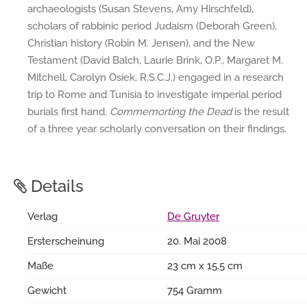
archaeologists (Susan Stevens, Amy Hirschfeld),
scholars of rabbinic period Judaism (Deborah Green),
Christian history (Robin M. Jensen), and the New
Testament (David Balch, Laurie Brink, O.P., Margaret M.
Mitchell, Carolyn Osiek, R.S.C.J.) engaged in a research
trip to Rome and Tunisia to investigate imperial period
burials first hand.
Commemorting the Dead
is the result
of a three year scholarly conversation on their findings.
Details
Verlag
De Gruyter
Ersterscheinung
20. Mai 2008
Maße
23 cm x 15.5 cm
Gewicht
754 Gramm