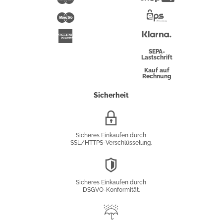
Pay
Maestro
Eps-
Überweisung
Klarna
American
Express
SEPA-
Lastschrift
Kauf auf
Rechnung
Sicherheit
SSL/HTTPS-
Verschlüsselung
Sicheres Einkaufen durch
SSL/HTTPS-Verschlüsselung.
DSGVO-
Konformität
Sicheres Einkaufen durch
DSGVO-Konformität.
Trusted