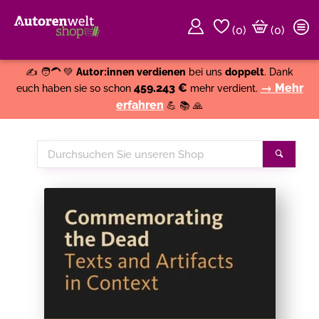
(
0
)
(0)
Weiter einkaufen
Close
✍️ 🧑‍🦱 💚
Autor:innen verdienen
bei uns
doppelt
. Dank
459.243 €
→ Mehr
euch haben sie so schon
mehr verdient.
erfahren
💪 📚 🙏
Durchsuchen
Suche
Sie
unseren
Shop