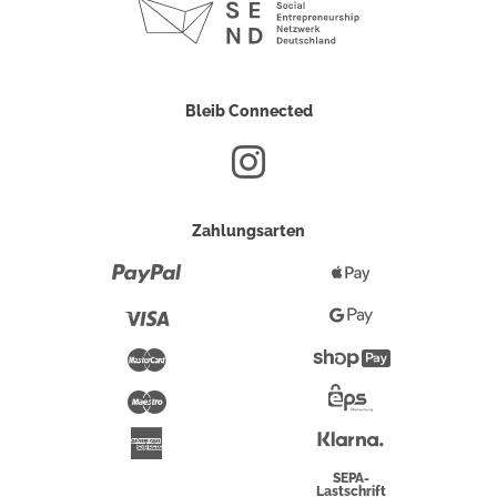
Bleib Connected
Zahlungsarten
Paypal
Apple
Pay
Visa
Google
Pay
Mastercard
Shopify
Pay
Maestro
Eps-
Überweisung
Klarna
American
Express
SEPA-
Lastschrift