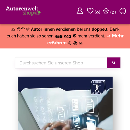
(
0
)
(0)
Weiter einkaufen
Close
✍️ 🧑‍🦱 💚
Autor:innen verdienen
bei uns
doppelt
. Dank
459.243 €
→ Mehr
euch haben sie so schon
mehr verdient.
erfahren
💪 📚 🙏
Durchsuchen
Suche
Sie
unseren
Shop