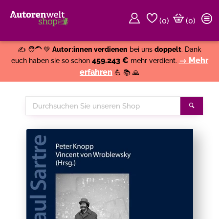
(
0
)
(0)
Weiter einkaufen
Close
✍️ 🧑‍🦱 💚
Autor:innen verdienen
bei uns
doppelt
. Dank
459.243 €
→ Mehr
euch haben sie so schon
mehr verdient.
erfahren
💪 📚 🙏
Durchsuchen
Suche
Sie
unseren
Shop