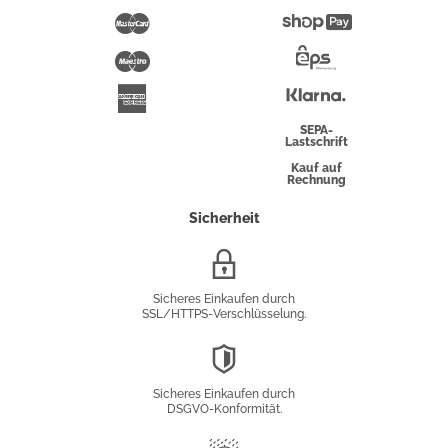
Pay
Mastercard
Shopify
Pay
Maestro
Eps-
Überweisung
Klarna
American
Express
SEPA-
Lastschrift
Kauf auf
Rechnung
Sicherheit
SSL/HTTPS-
Verschlüsselung
Sicheres Einkaufen durch
SSL/HTTPS-Verschlüsselung.
DSGVO-
Konformität
Sicheres Einkaufen durch
DSGVO-Konformität.
Trusted